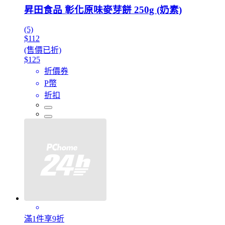
昇田食品 彰化原味麥芽餅 250g (奶素)
(5)
$112
(售價已折)
$125
折價券
P幣
折扣
滿1件享9折