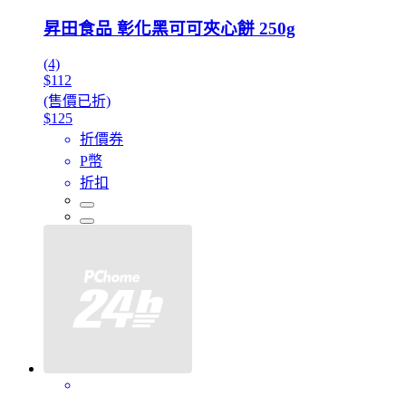
昇田食品 彰化黑可可夾心餅 250g
(4)
$112
(售價已折)
$125
折價券
P幣
折扣