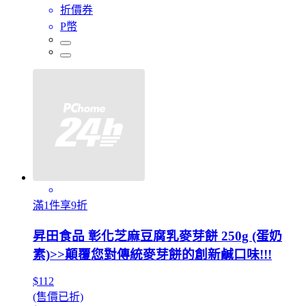
折價券
P幣
滿1件享9折
昇田食品 彰化芝麻豆腐乳麥芽餅 250g (蛋奶
素)>>顛覆您對傳統麥芽餅的創新鹹口味!!!
$112
(售價已折)