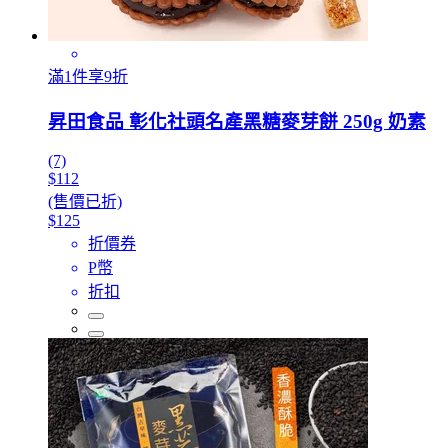
滿1件享9折
昇田食品 彰化社頭名產黑糖麥芽餅 250g 奶素
(7)
$112
(售價已折)
$125
折價券
P幣
折扣