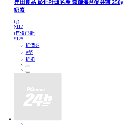
昇田食品 彰化社頭名產 醬燒海苔麥芽餅 250g
奶素
(2)
$112
(售價已折)
$125
折價券
P幣
折扣