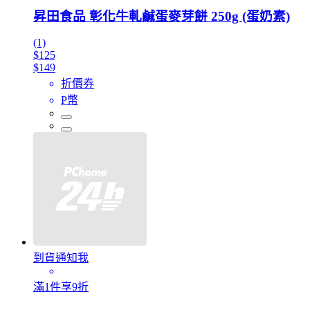
昇田食品 彰化牛軋鹹蛋麥芽餅 250g (蛋奶素)
(1)
$125
$149
折價券
P幣
到貨通知我
滿1件享9折