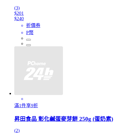
(3)
$201
$240
折價券
P幣
滿1件享9折
昇田食品 彰化鹹蛋麥芽餅 250g (蛋奶素)
(2)