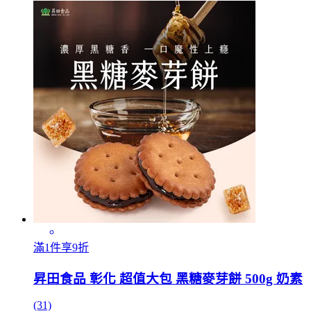
滿1件享9折
昇田食品 彰化 超值大包 黑糖麥芽餅 500g 奶素
(31)