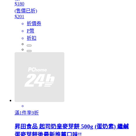
$180
(售價已折)
$201
折價券
P幣
折扣
滿1件享9折
昇田食品 起司奶皇麥芽餅 500g (蛋奶素) 繼鹹
蛋麥芽餅後最新推薦口味!!