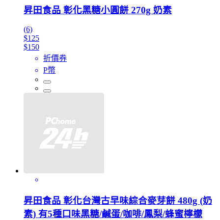
昇田食品 彰化黑糖小圓餅 270g 奶素
(6)
$125
$150
折價券
P幣
昇田食品 彰化台灣古早味綜合麥芽餅 480g (奶
素) 有5種口味黑糖/鹹蛋/咖啡/鳳梨/蜂蜜檸檬