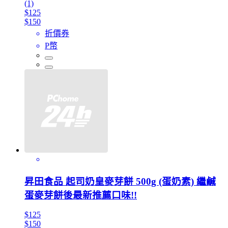
(1)
$125
$150
折價券
P幣
昇田食品 起司奶皇麥芽餅 500g (蛋奶素) 繼鹹
蛋麥芽餅後最新推薦口味!!
$125
$150