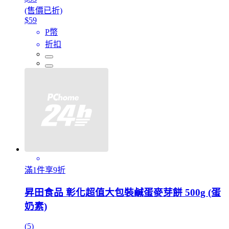
(售價已折)
$59
P幣
折扣
滿1件享9折
昇田食品 彰化超值大包裝鹹蛋麥芽餅 500g (蛋
奶素)
(5)