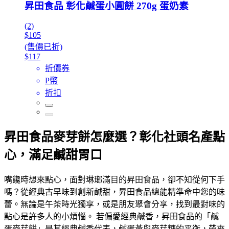
昇田食品 彰化鹹蛋小圓餅 270g 蛋奶素
(2)
$105
(售價已折)
$117
折價券
P幣
折扣
昇田食品麥芽餅怎麼選？彰化社頭名產點
心，滿足鹹甜胃口
嘴饞時想來點心，面對琳瑯滿目的昇田食品，卻不知從何下手
嗎？從經典古早味到創新鹹甜，昇田食品總能精準命中您的味
蕾。無論是午茶時光獨享，或是朋友聚會分享，找到最對味的
點心是許多人的小煩惱。 若偏愛經典鹹香，昇田食品的「鹹
蛋麥芽餅」是其經典鹹香代表，鹹蛋黃與麥芽糖的平衡，帶來