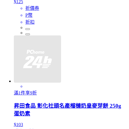
$125
折價券
P幣
折扣
滿1件享9折
昇田食品 彰化社頭名產榴槤奶皇麥芽餅 250g
蛋奶素
$103