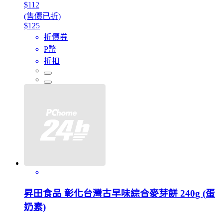
$112
(售價已折)
$125
折價券
P幣
折扣
昇田食品 彰化台灣古早味綜合麥芽餅 240g (蛋
奶素)