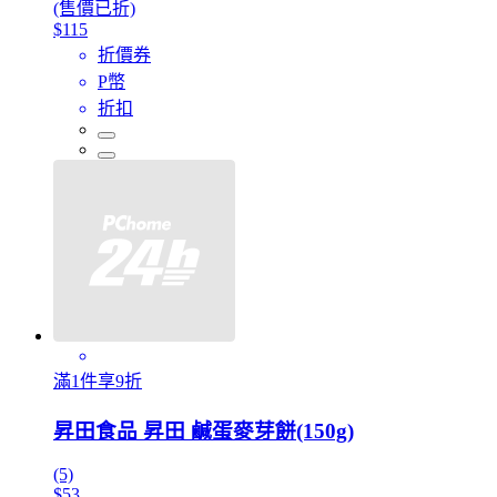
(售價已折)
$115
折價券
P幣
折扣
滿1件享9折
昇田食品 昇田 鹹蛋麥芽餅(150g)
(5)
$53