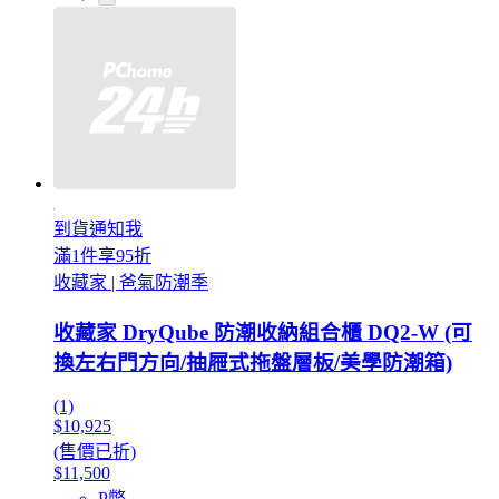
到貨通知我
滿1件享95折
收藏家 | 爸氣防潮季
收藏家 DryQube 防潮收納組合櫃 DQ2-W (可
換左右門方向/抽屜式拖盤層板/美學防潮箱)
(1)
$10,925
(售價已折)
$11,500
P幣