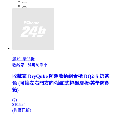
滿1件享95折
收藏家 | 爸氣防潮季
收藏家 DryQube 防潮收納組合櫃 DQ2-S 奶茶
色 (可換左右門方向/抽屜式拖盤層板/美學防潮
箱)
(2)
$10,925
(售價已折)