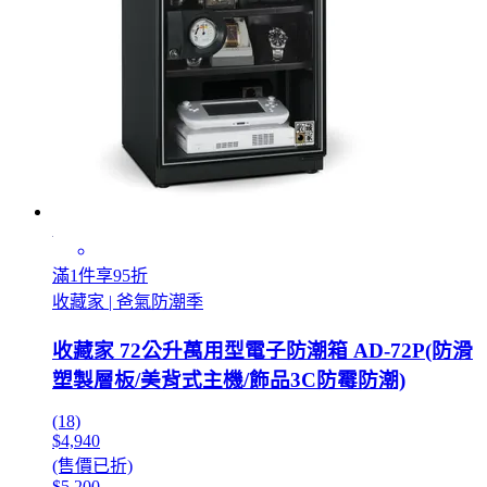
滿1件享95折
收藏家 | 爸氣防潮季
收藏家 72公升萬用型電子防潮箱 AD-72P(防滑
塑製層板/美背式主機/飾品3C防霉防潮)
(18)
$4,940
(售價已折)
$5,200