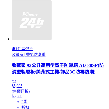
滿1件享95折
收藏家 | 爸氣防潮季
收藏家 93公升萬用型電子防潮箱 AD-88SP(防
滑塑製層板/美背式主機/飾品3C防霉防潮)
(1)
$5,985
(售價已折)
$6,300
P幣
折扣