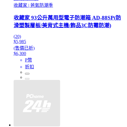
收藏家 | 爸氣防潮季
收藏家 93公升萬用型電子防潮箱 AD-88SP(防
滑塑製層板/美背式主機/飾品3C防霉防潮)
(20)
$5,985
(售價已折)
$6,300
P幣
折扣