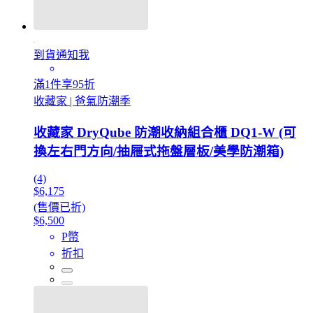
到貨通知我
滿1件享95折
收藏家 | 爸氣防潮季
收藏家 DryQube 防潮收納組合櫃 DQ1-W (可
換左右門方向/抽屜式拖盤層板/美學防潮箱)
(4)
$6,175
(售價已折)
$6,500
P幣
折扣