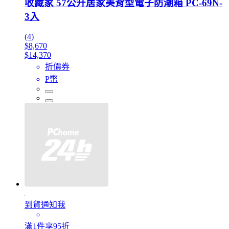
收藏家 57公升居家美背型電子防潮箱 PC-69N-
3入
(4)
$8,670
$14,370
折價券
P幣
到貨通知我
滿1件享95折