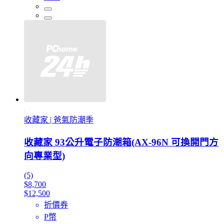
收藏家 | 爸氣防潮季
收藏家 93公升電子防潮箱(AX-96N 可換開門方
向專業型)
(5)
$8,700
$12,500
折價券
P幣