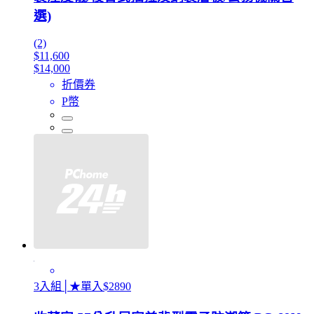
選)
(2)
$11,600
$14,000
折價券
P幣
3入組│★單入$2890