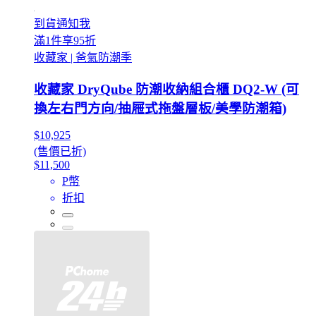
到貨通知我
滿1件享95折
收藏家 | 爸氣防潮季
收藏家 DryQube 防潮收納組合櫃 DQ2-W (可
換左右門方向/抽屜式拖盤層板/美學防潮箱)
$10,925
(售價已折)
$11,500
P幣
折扣