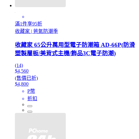
滿1件享95折
收藏家 | 爸氣防潮季
收藏家 65公升萬用型電子防潮箱 AD-66P(防滑
塑製層板/美背式主機/飾品3C電子防潮)
(14)
$4,560
(售價已折)
$4,800
P幣
折扣