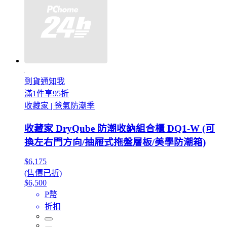
到貨通知我
滿1件享95折
收藏家 | 爸氣防潮季
收藏家 DryQube 防潮收納組合櫃 DQ1-W (可
換左右門方向/抽屜式拖盤層板/美學防潮箱)
$6,175
(售價已折)
$6,500
P幣
折扣