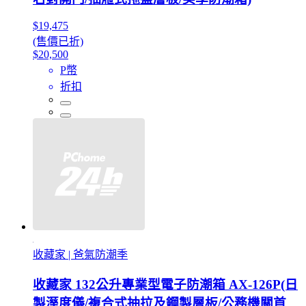
$19,475
(售價已折)
$20,500
P幣
折扣
收藏家 | 爸氣防潮季
收藏家 132公升專業型電子防潮箱 AX-126P(日
製溼度儀/複合式抽拉及鋼製層板/公務機關首