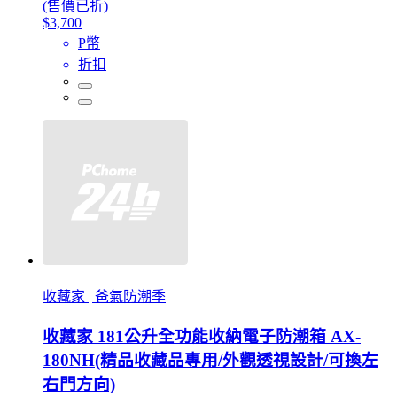
(售價已折)
$3,700
P幣
折扣
收藏家 | 爸氣防潮季
收藏家 181公升全功能收納電子防潮箱 AX-
180NH(精品收藏品專用/外觀透視設計/可換左
右門方向)