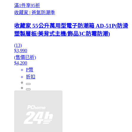
滿1件享95折
收藏家 | 爸氣防潮季
收藏家 55公升萬用型電子防潮箱 AD-51P(防滑
塑製層板/美背式主機/飾品3C防霉防潮)
(13)
$3,990
(售價已折)
$4,200
P幣
折扣