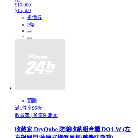
$10,000
$15,500
折價券
P幣
預購
滿1件享95折
收藏家 | 爸氣防潮季
收藏家 DryQube 防潮收納組合櫃 DQ4-W (左
右對開門/抽屜式拖盤層板/美學防潮箱)