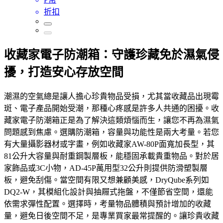
折扣
收藏家電子防潮箱：守護珍藏免於濕氣侵
擾，打造安心存放空間
潮濕的空氣總是讓人擔心珍貴物品受損，尤其當收藏品出現霉
斑、電子產品開始受潮，那種心疼感是許多人共通的困擾。收
藏家電子防潮箱正是為了解決這類煩惱而生，讓您不再為濕氣
問題感到焦慮。選購防潮箱，容量與功能性是兩大考量。若您
有大量攝影器材或字畫，例如收藏家AW-80P面寬加長型，其
81公升大容量與耐重鋼製層板，能穩固承載貴重物品。對於居
家飾品或3C小物，AD-45P萬用型32公升則提供防滑塑製層
板，避免刮傷。當空間有限又想兼顧美感，DryQube系列如
DQ2-W，其模組化設計與抽屜式拖盤，不僅節省空間，還能
依需求彈性配置。選擇時，考量物品體積與預計增加的收藏
量，避免日後空間不足，是專業買家最常提醒的。讓珍貴收藏