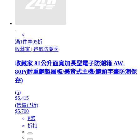
滿1件享95折
收藏家 | 爸氣防潮季
收藏家 81公升面寬加長型電子防潮箱 AW-
80P(耐重鋼製層板/美背式主機/鏡頭字畫防潮保
存)
(5)
$5,415
(售價已折)
$5,700
P幣
折扣