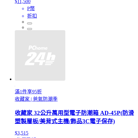
$11,500
P幣
折扣
滿1件享95折
收藏家 | 爸氣防潮季
收藏家 32公升萬用型電子防潮箱 AD-45P(防滑
塑製層板/美背式主機/飾品3C電子保存)
$3,515