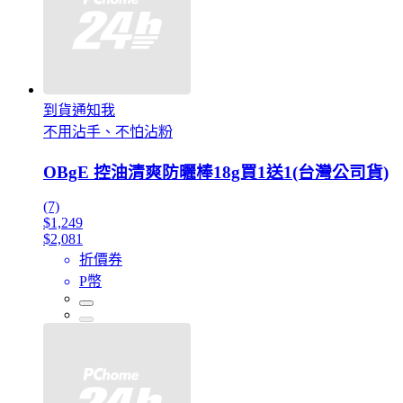
到貨通知我
不用沾手、不怕沾粉
OBgE 控油清爽防曬棒18g買1送1(台灣公司貨)
(7)
$1,249
$2,081
折價券
P幣