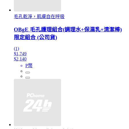
毛孔乾淨，肌膚自在呼吸
OBgE 毛孔護理組合(調理水+保濕乳+清潔棒)
限定組合 (公司貨)
(1)
$1,749
$2,140
P幣