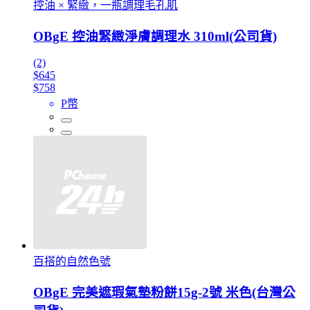
控油 × 緊緻，一瓶調理毛孔肌
OBgE 控油緊緻淨膚調理水 310ml(公司貨)
(2)
$645
$758
P幣
百搭的自然色號
OBgE 完美遮瑕氣墊粉餅15g-2號 米色(台灣公