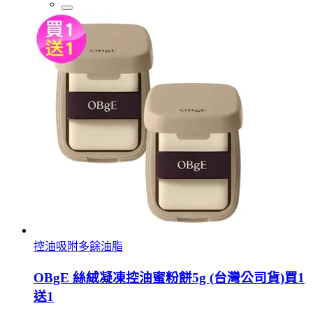
控油吸附多餘油脂
OBgE 絲絨凝凍控油蜜粉餅5g (台灣公司貨)買1
送1