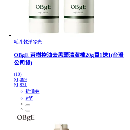
毛孔乾淨發光
OBgE 茶樹控油去黑頭清潔棒20g買1送1(台灣
公司貨)
(10)
$1,099
$1,831
折價券
P幣