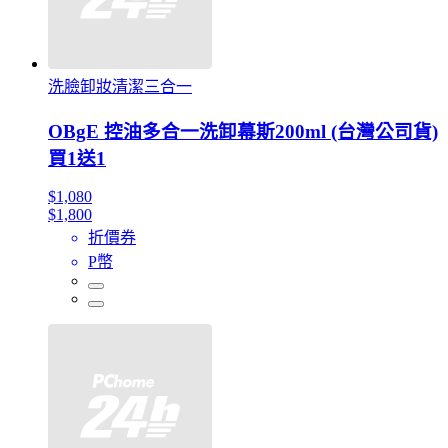
洗臉卸妝清潔三合一
OBgE 控油多合一洗卸幕斯200ml (台灣公司貨)
買1送1
$1,080
$1,800
折價券
P幣