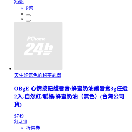
$698
P幣
天生好氣色的秘密武器
OBgE 心情按鈕護唇膏/蜂蜜奶油護唇膏3g任選
2入-自然紅/暖橘/蜂蜜奶油（無色）(台灣公司
貨)
$749
$1,248
折價券