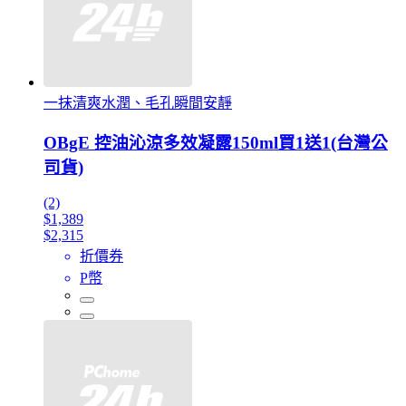
一抹清爽水潤、毛孔瞬間安靜
OBgE 控油沁涼多效凝露150ml買1送1(台灣公
司貨)
(2)
$1,389
$2,315
折價券
P幣