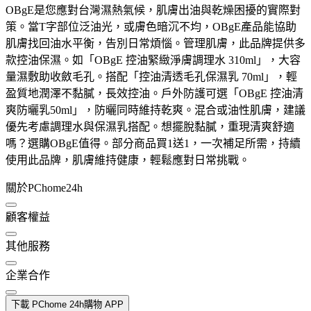
OBgE是您應對台灣濕熱氣候，肌膚出油與乾燥困擾的實際對
策。當T字部位泛油光，或膚色暗沉不均，OBgE產品能協助
肌膚找回油水平衡，告別日常煩惱。管理肌膚，此品牌提供多
款控油保濕。如「OBgE 控油緊緻淨膚調理水 310ml」，大容
量濕敷助收斂毛孔。搭配「控油清透毛孔保濕乳 70ml」，輕
盈質地潤澤不黏膩，長效控油。戶外防護可選「OBgE 控油清
爽防曬乳50ml」，防曬同時維持乾爽。混合或油性肌膚，建議
優先考慮調理水與保濕乳搭配。想擺脫黏膩，重現清爽舒適
嗎？選購OBgE值得。部分商品買1送1，一次補足所需，持續
使用此品牌，肌膚維持健康，輕鬆應對日常挑戰。
關於PChome24h
顧客權益
其他服務
企業合作
下載 PChome 24h購物 APP