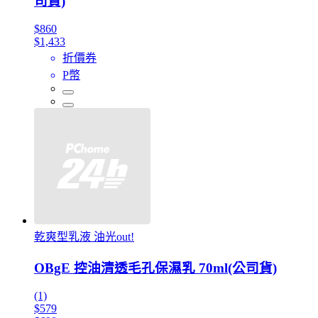
司貨)
$860
$1,433
折價券
P幣
乾爽型乳液 油光out!
OBgE 控油清透毛孔保濕乳 70ml(公司貨)
(1)
$579