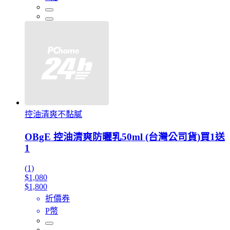
控油清爽不黏膩
OBgE 控油清爽防曬乳50ml (台灣公司貨)買1送
1
(1)
$1,080
$1,800
折價券
P幣