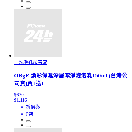
一洗毛孔超有感
OBgE 煥彩保濕深層潔淨泡泡乳150ml (台灣公
司貨)買1送1
$670
$1,116
折價券
P幣