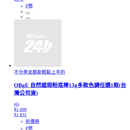
P幣
不分男女都能輕鬆上手的
OBgE 自然遮瑕粉底棒13g多款色調任選1款(台
灣公司貨)
(6)
$1,099
$1,831
折價券
P幣