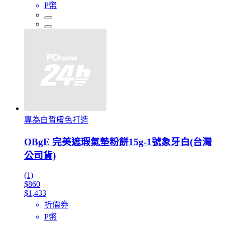
P幣
專為白皙膚色打造
OBgE 完美遮瑕氣墊粉餅15g-1號象牙白(台灣
公司貨)
(1)
$860
$1,433
折價券
P幣