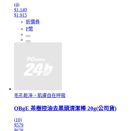
(4)
$1,149
$1,915
折價券
P幣
毛孔乾淨，肌膚自在呼吸
OBgE 茶樹控油去黑頭清潔棒 20g(公司貨)
(10)
$579
$678