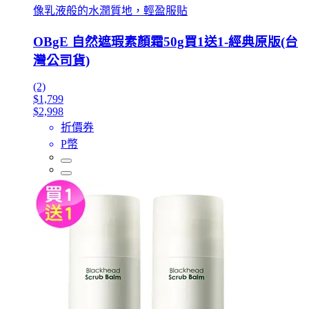
像乳液般的水潤質地，輕盈服貼
OBgE 自然遮瑕素顏霜50g買1送1-經典原版(台
灣公司貨)
(2)
$1,799
$2,998
折價券
P幣