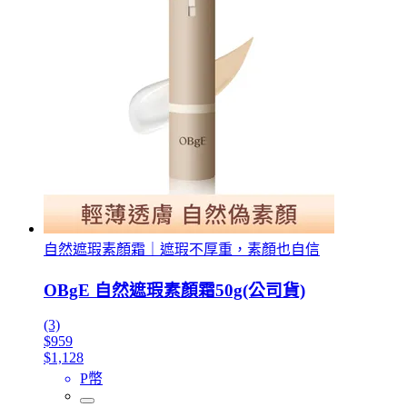
自然遮瑕素顏霜｜遮瑕不厚重，素顏也自信
OBgE 自然遮瑕素顏霜50g(公司貨)
(3)
$959
$1,128
P幣