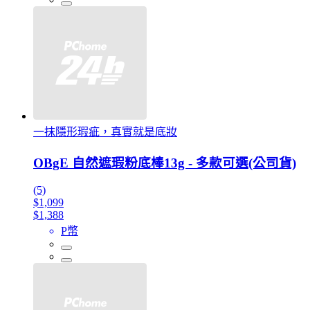
一抹隱形瑕疵，真實就是底妝
OBgE 自然遮瑕粉底棒13g - 多款可選(公司貨)
(5)
$1,099
$1,388
P幣