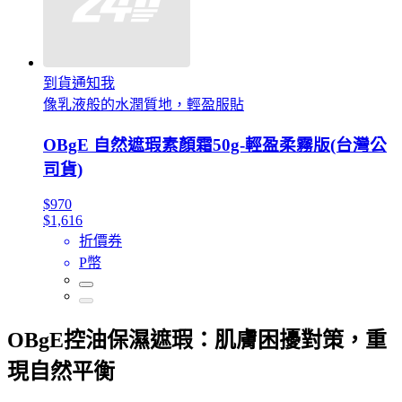
到貨通知我
像乳液般的水潤質地，輕盈服貼
OBgE 自然遮瑕素顏霜50g-輕盈柔霧版(台灣公
司貨)
$970
$1,616
折價券
P幣
OBgE控油保濕遮瑕：肌膚困擾對策，重
現自然平衡