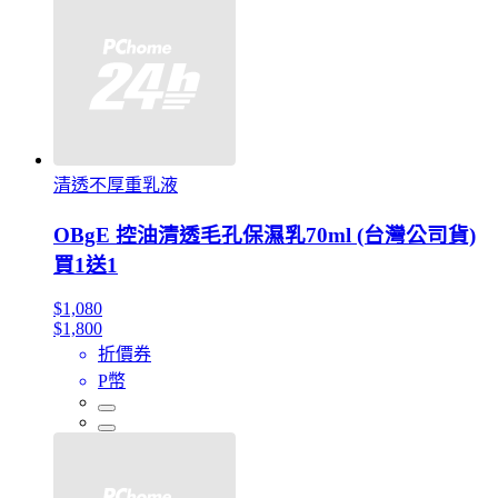
清透不厚重乳液
OBgE 控油清透毛孔保濕乳70ml (台灣公司貨)
買1送1
$1,080
$1,800
折價券
P幣