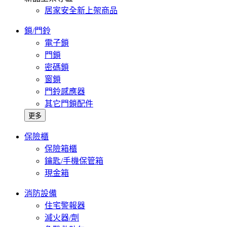
居家安全新上架商品
鎖/門鈴
電子鎖
門鎖
密碼鎖
窗鎖
門鈴感應器
其它門鎖配件
更多
保險櫃
保險箱櫃
鑰匙/手機保管箱
現金箱
消防設備
住宅警報器
滅火器/劑