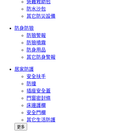
急難救助包
防水沙包
其它防災設備
防身防狼
防狼警報
防狼噴霧
防身用品
其它防身警報
居家防護
安全扶手
防撞
插座安全蓋
門窗密封條
床邊護欄
安全門欄
其它生活防護
更多