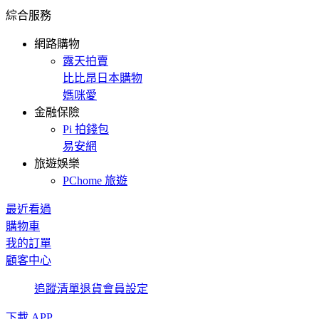
綜合服務
網路購物
露天拍賣
比比昂日本購物
媽咪愛
金融保險
Pi 拍錢包
易安網
旅遊娛樂
PChome 旅遊
最近看過
購物車
我的訂單
顧客中心
追蹤清單
退貨
會員設定
下載 APP