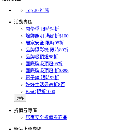
Top 30 推薦
活動專區
開學季 限時94折
燈飾照明 滿額折$100
居家安全 限時95折
品牌攝影機 限時89折
品牌吸頂燈88折
國際牌吸頂燈95折
國際牌吸頂燈 折$888
電子鎖 限時95折
好好生活最高折8百
BenQ現折1000
更多
折價券專區
居家安全折價券商品
新品上架專區