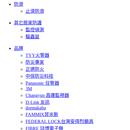
防滑
止滑防滑
其它居家防護
監控偵測
驅蟲鼠
品牌
TYY火警器
防災專家
正德防火
中保防災科技
Panasonic 住警器
3M
Changyun 昌運監視器
D-Link 友訊
dormakaba
FAMMIX菲米斯
FEDERAL LOCK台灣安得烈鎖具
FIBRE 琺博電子鎖