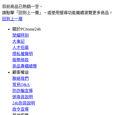
目前商品已熱銷一空，
請點擊「回到上一層」，或使用搜尋功能繼續瀏覽更多商品。
回到上一層
關於PChome24h
榮耀時刻
大事記
人才招募
隱私權聲明
服務條款
商品專櫃總覽
顧客權益
聯絡我們
常見Q&A
防詐騙宣導
退換貨說明
24h到貨說明
政令宣導