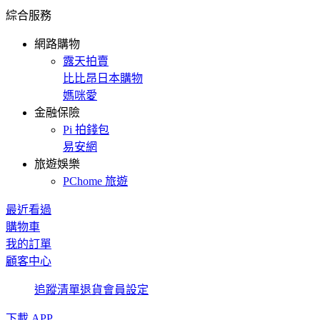
綜合服務
網路購物
露天拍賣
比比昂日本購物
媽咪愛
金融保險
Pi 拍錢包
易安網
旅遊娛樂
PChome 旅遊
最近看過
購物車
我的訂單
顧客中心
追蹤清單
退貨
會員設定
下載 APP