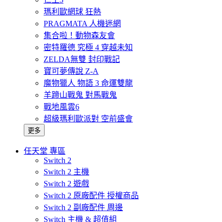
瑪利歐網球 狂熱
PRAGMATA 人機迷網
集合啦！動物森友會
密特羅德 究極 4 穿越未知
ZELDA無雙 封印戰記
寶可夢傳說 Z-A
魔物獵人 物語 3 命運雙龍
羊蹄山戰鬼 對馬戰鬼
戰地風雲6
超級瑪利歐派對 空前盛會
更多
任天堂 專區
Switch 2
Switch 2 主機
Switch 2 遊戲
Switch 2 原廠配件 授權商品
Switch 2 副廠配件 周邊
Switch 主機 & 超值組