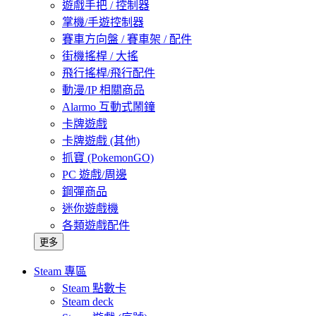
遊戲手把 / 控制器
掌機/手遊控制器
賽車方向盤 / 賽車架 / 配件
街機搖桿 / 大搖
飛行搖桿/飛行配件
動漫/IP 相關商品
Alarmo 互動式鬧鐘
卡牌遊戲
卡牌遊戲 (其他)
抓寶 (PokemonGO)
PC 遊戲/周邊
鋼彈商品
迷你遊戲機
各類遊戲配件
更多
Steam 專區
Steam 點數卡
Steam deck