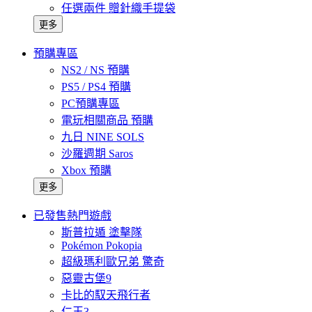
任選兩件 贈針織手提袋
更多
預購專區
NS2 / NS 預購
PS5 / PS4 預購
PC預購專區
電玩相關商品 預購
九日 NINE SOLS
沙羅週期 Saros
Xbox 預購
更多
已發售熱門遊戲
斯普拉遁 塗擊隊
Pokémon Pokopia
超級瑪利歐兄弟 驚奇
惡靈古堡9
卡比的馭天飛行者
仁王3