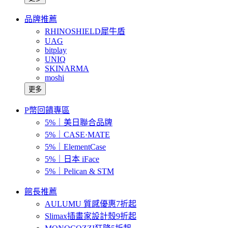
品牌推薦
RHINOSHIELD犀牛盾
UAG
bitplay
UNIQ
SKINARMA
moshi
更多
P幣回饋專區
5%｜美日聯合品牌
5%｜CASE·MATE
5%｜ElementCase
5%｜日本 iFace
5%｜Pelican & STM
館長推薦
AULUMU 質感優惠7折起
Slimax插畫家設計殼9折起