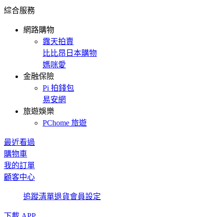
綜合服務
網路購物
露天拍賣
比比昂日本購物
媽咪愛
金融保險
Pi 拍錢包
易安網
旅遊娛樂
PChome 旅遊
最近看過
購物車
我的訂單
顧客中心
追蹤清單
退貨
會員設定
下載 APP