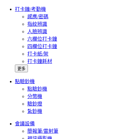
打卡鐘/考勤機
感應/密碼
指紋辨識
人臉辨識
六欄位打卡鐘
四欄位打卡鐘
打卡紙/架
打卡鐘耗材
更多
點驗鈔機
點驗鈔機
分幣機
驗鈔燈
紮鈔機
會議設備
簡報筆/雷射筆
視訊攝影機