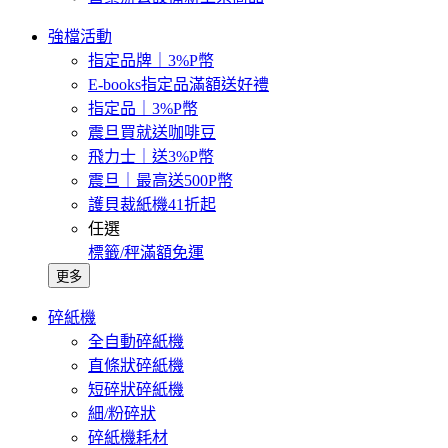
強檔活動
指定品牌｜3%P幣
E-books指定品滿額送好禮
指定品｜3%P幣
震旦買就送咖啡豆
飛力士｜送3%P幣
震旦｜最高送500P幣
護貝裁紙機41折起
任選
標籤/秤滿額免運
更多
碎紙機
全自動碎紙機
直條狀碎紙機
短碎狀碎紙機
細/粉碎狀
碎紙機耗材