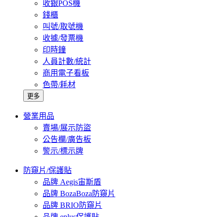
收銀POS機
錢櫃
叫號/取號機
收據/發票機
印時鐘
人員計數/統計
商用電子看板
色帶/耗材
更多
營業用品
賣場/展示防盜
公告欄/廣告板
警示/標示牌
防窺片/保護貼
品牌 Aegis宙斯盾
品牌 BozaBoza防窺片
品牌 BRIO防窺片
品牌 eplus保護貼