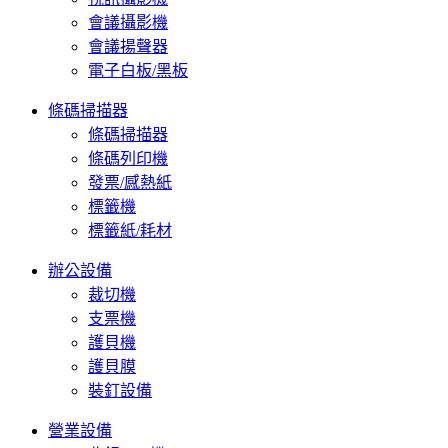
會議攝影機
會議揚聲器
電子白板/黑板
條碼掃描器
條碼掃描器
條碼列印機
發票/感熱紙
標籤機
標籤紙/耗材
辦公設備
裁切機
支票機
護貝機
護貝膜
裝釘設備
營業設備