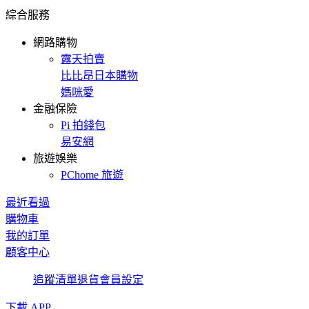
綜合服務
網路購物
露天拍賣
比比昂日本購物
媽咪愛
金融保險
Pi 拍錢包
易安網
旅遊娛樂
PChome 旅遊
最近看過
購物車
我的訂單
顧客中心
追蹤清單
退貨
會員設定
下載 APP