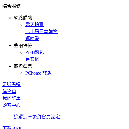
綜合服務
網路購物
露天拍賣
比比昂日本購物
媽咪愛
金融保險
Pi 拍錢包
易安網
旅遊娛樂
PChome 旅遊
最近看過
購物車
我的訂單
顧客中心
追蹤清單
退貨
會員設定
下載 APP