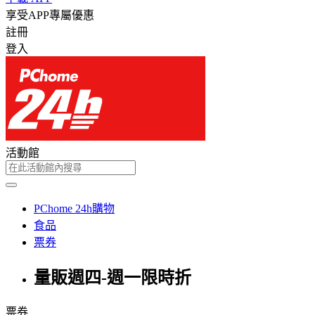
享受APP專屬優惠
註冊
登入
活動館
PChome 24h購物
食品
票券
量販週四-週一限時折
票券