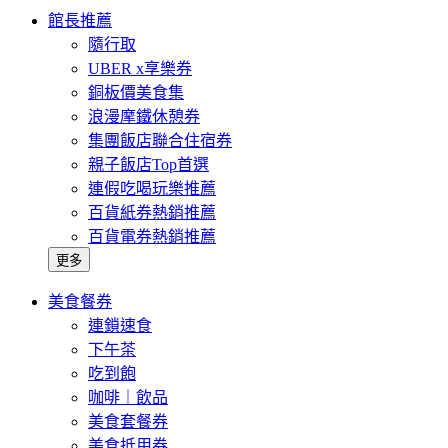
館長推薦
隨行取
UBER x享樂券
銅板價美食集
浪漫摩鐵休憩券
集團飯店聯合住宿券
親子飯店Top首選
連假吃喝玩樂推薦
百貨紙券熱銷推薦
百貨電券熱銷推薦
更多
美食餐券
連鎖速食
下午茶
吃到飽
咖啡｜飲品
美食套餐券
美食抵用券