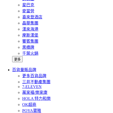
星巴克
麥當勞
喜來登酒店
晶華集團
漢來海港
摩斯漢堡
饗賓集團
黑橋牌
千葉火鍋
更多
百貨量販品牌
更多百貨品牌
三井不動產集團
7-ELEVEN
萬家福/樂家康
HOLA 特力和樂
OK超商
POYA寶雅