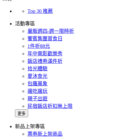
Top 30 推薦
活動專區
量販週四-週一限時折
饗賓集團賞食日
1件折88元
年中電影歡樂秀
飯店禮券滿件折
拾光體驗
夏沐食光
包羅萬象
邊吃邊玩
親子出遊
民宿飯店折扣無上限
更多
新品上架專區
票券新上架商品