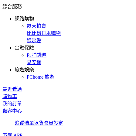
綜合服務
網路購物
露天拍賣
比比昂日本購物
媽咪愛
金融保險
Pi 拍錢包
易安網
旅遊娛樂
PChome 旅遊
最近看過
購物車
我的訂單
顧客中心
追蹤清單
退貨
會員設定
下載 APP