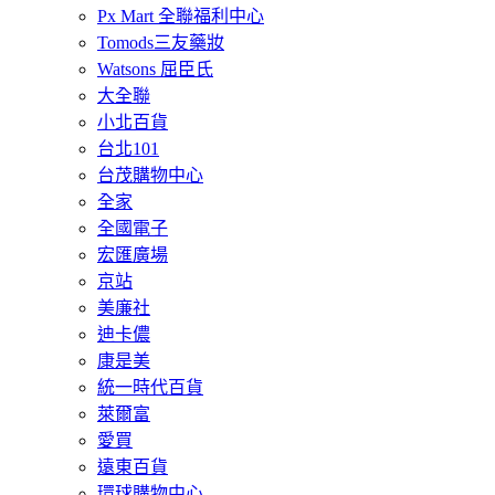
Px Mart 全聯福利中心
Tomods三友藥妝
Watsons 屈臣氏
大全聯
小北百貨
台北101
台茂購物中心
全家
全國電子
宏匯廣場
京站
美廉社
迪卡儂
康是美
統一時代百貨
萊爾富
愛買
遠東百貨
環球購物中心