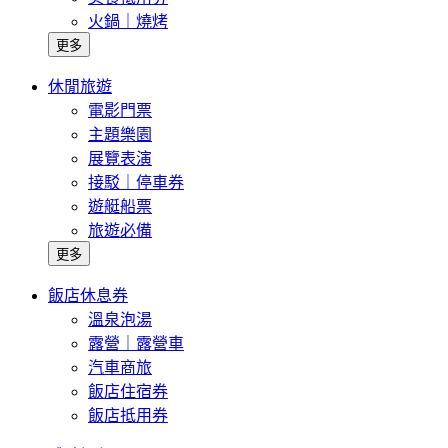
火鍋｜燒烤
更多
休閒旅遊
電影門票
主題樂園
展覽表演
接駁｜停車券
遊艇船票
旅遊必備
更多
飯店休息券
溫泉泡湯
露營｜露營車
汽車商旅
飯店住宿券
飯店抵用券