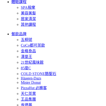
體驗課程
SPA按摩
美容美髮
居家清潔
其他課程
餐飲品牌
五桐號
CoCo都可茶飲
金格食品
漢堡王
21世紀風味館
85度C
COLD STONE酷聖石
Häagen-Dazs
Mister Donut
PizzaHut 必勝客
天仁茶業
王品集團
肯德基