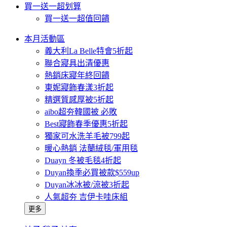
買一送一超划算
買一送一超值回饋
本月活動區
義大利La Belle特會5折起
聯合寢具出清優惠
熱銷床寢年終回饋
東妮寢飾春漾3折起
精選質感厚被5折起
aibo超夯韓國被 必敗
Best寢飾春季優惠5折起
獨家可水洗羊毛被799起
暖心熱銷 法蘭絨毯/軍用毯
Duayn 冬被毛毯4折起
Duyan換季必買被款$559up
Duyan冰冰被/涼被3折起
人氣超夯 吉伊卡哇床組
更多