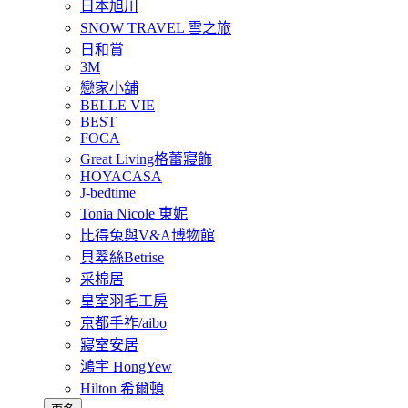
日本旭川
SNOW TRAVEL 雪之旅
日和賞
3M
戀家小舖
BELLE VIE
BEST
FOCA
Great Living格蕾寢飾
HOYACASA
J-bedtime
Tonia Nicole 東妮
比得兔與V&A博物館
貝翠絲Betrise
采棉居
皇室羽毛工房
京都手祚/aibo
寢室安居
鴻宇 HongYew
Hilton 希爾頓