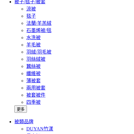
被子/毯子/被套
涼被
毯子
法蘭/羊羔絨
石墨烯被/毯
水洗被
羊毛被
羽絨/羽毛被
羽絲絨被
蠶絲被
纖維被
薄被套
兩用被套
被套被件
四季被
更多
被類品牌
DUYAN竹漾