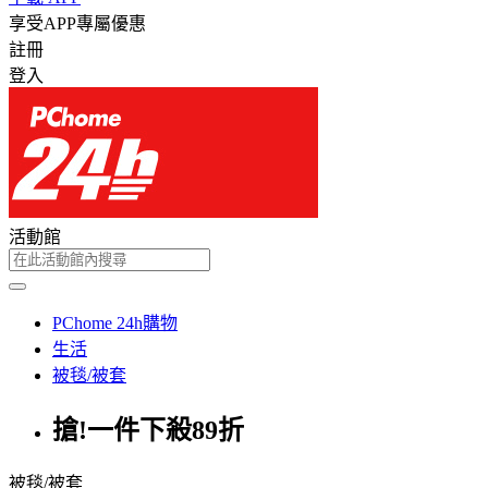
享受APP專屬優惠
註冊
登入
活動館
PChome 24h購物
生活
被毯/被套
搶!一件下殺89折
被毯/被套