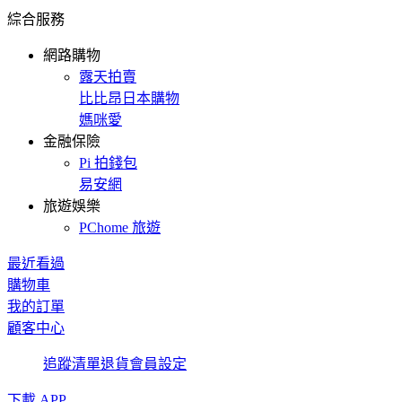
綜合服務
網路購物
露天拍賣
比比昂日本購物
媽咪愛
金融保險
Pi 拍錢包
易安網
旅遊娛樂
PChome 旅遊
最近看過
購物車
我的訂單
顧客中心
追蹤清單
退貨
會員設定
下載 APP