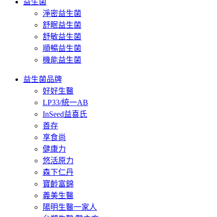
益生菌
淨密益生菌
舒眠益生菌
舒敏益生菌
順暢益生菌
機能益生菌
益生菌品牌
好好生醫
LP33/統一AB
InSeed益喜氏
善存
享食尚
健康力
悠活原力
森下仁丹
寶齡富錦
義美生醫
陽明生醫一家人