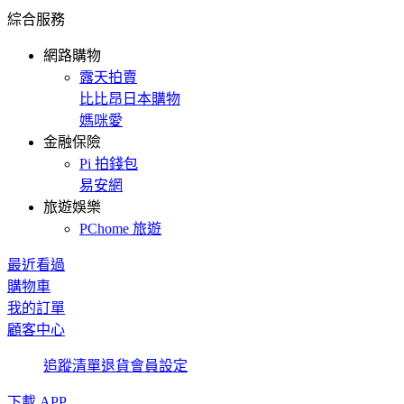
綜合服務
網路購物
露天拍賣
比比昂日本購物
媽咪愛
金融保險
Pi 拍錢包
易安網
旅遊娛樂
PChome 旅遊
最近看過
購物車
我的訂單
顧客中心
追蹤清單
退貨
會員設定
下載 APP