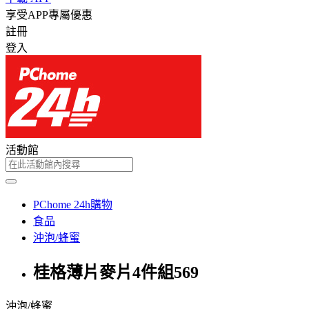
享受APP專屬優惠
註冊
登入
活動館
PChome 24h購物
食品
沖泡/蜂蜜
桂格薄片麥片4件組569
沖泡/蜂蜜