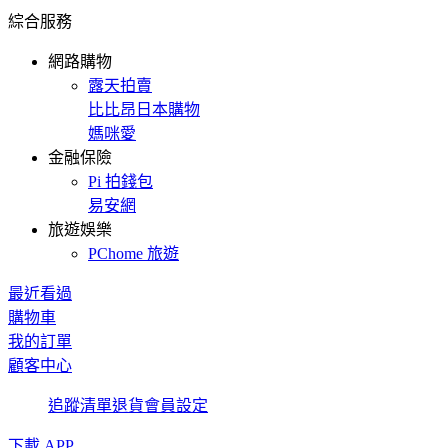
綜合服務
網路購物
露天拍賣
比比昂日本購物
媽咪愛
金融保險
Pi 拍錢包
易安網
旅遊娛樂
PChome 旅遊
最近看過
購物車
我的訂單
顧客中心
追蹤清單
退貨
會員設定
下載 APP