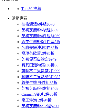
Top 30 推薦
活動專區
桂格濃湯6件組$570
芝初芝麻粉6袋組$859
芝初芝麻粉4件組$1069
義美生機短促1件享8折
名廚美饌沖泡2件85折
發現茶歐蕾2件85折
芝初優蛋白禮盒$949
有其田穀物滿188折88
韓味不二果醬茶2件999
韓味不二果醬茶3件987
義美生機 多件組85折
芝初芝麻粉4盒組$469
Carman’s麥片2件85折
京工沖泡 2件94折
芝初芝麻粉2+2組$799