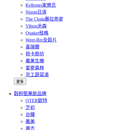
Kelloggs家樂氏
Nissin日清
The Chala蕎拉燕麥
Vilson米森
Quaker桂格
Weet-Bix全穀片
喜瑞爾
荷卡廚坊
義美生機
宴麥森林
京工蔬菜湯
更多
穀粉堅果飲品牌
OTER歐特
芝初
台糖
義美
廣吉