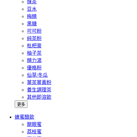
抹茶
豆水
梅精
黑糖
可可粉
純茶粉
枇杷膏
柚子茶
精力湯
優格粉
仙草/冬瓜
薑茶薑黃粉
養生調理茶
其他即溶飲
更多
蜂蜜醋飲
龍眼蜜
荔枝蜜