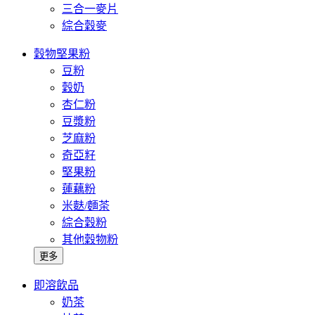
三合一麥片
綜合穀麥
穀物堅果粉
豆粉
穀奶
杏仁粉
豆漿粉
芝麻粉
奇亞籽
堅果粉
蓮藕粉
米麩/麵茶
綜合穀粉
其他穀物粉
更多
即溶飲品
奶茶