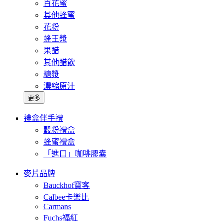
百花蜜
其他蜂蜜
花粉
蜂王漿
果醋
其他醋飲
糖漿
濃縮原汁
更多
禮盒伴手禮
穀粉禮盒
蜂蜜禮盒
「進口」咖啡膠囊
麥片品牌
Bauckhof寶客
Calbee卡樂比
Carmans
Fuchs福紅