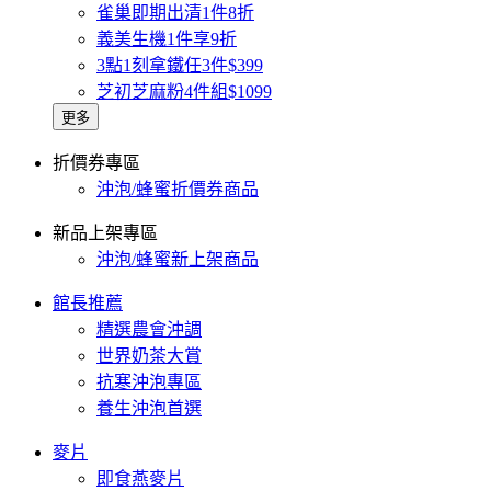
雀巢即期出清1件8折
義美生機1件享9折
3點1刻拿鐵任3件$399
芝初芝麻粉4件組$1099
更多
折價券專區
沖泡/蜂蜜折價券商品
新品上架專區
沖泡/蜂蜜新上架商品
館長推薦
精選農會沖調
世界奶茶大賞
抗寒沖泡專區
養生沖泡首選
麥片
即食燕麥片