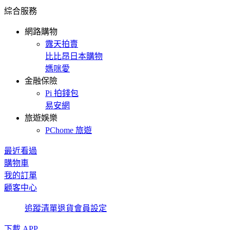
綜合服務
網路購物
露天拍賣
比比昂日本購物
媽咪愛
金融保險
Pi 拍錢包
易安網
旅遊娛樂
PChome 旅遊
最近看過
購物車
我的訂單
顧客中心
追蹤清單
退貨
會員設定
下載 APP