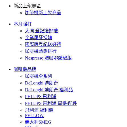
新品上架專區
咖啡機新上架商品
本月強打
大同 登記送好禮
企業尾牙採購
國際牌登記送好禮
咖啡機熱銷排行
Nespresso 贈咖啡體驗組
咖啡機品牌
咖啡機全系列
DeLonghi 迪朗奇
DeLonghi 迪朗奇 福利品
PHILIPS 飛利浦
PHILIPS 飛利浦-周邊/配件
飛利浦 福利機
FELLOW
義大利SMEG