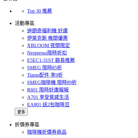
Top 30 推薦
活動專區
迪朗奇福利機 好康
伊萊克斯 晚間優惠
XBLOOM 夜間限定
Nespresso限時折扣
E5EC1-31ST 館長推薦
SMEG 限時85折
Tiamo配件 享9折
SMEG咖啡機 限時89折
R601 限時好康報報
A701 享受質感生活
EA801 送2包咖啡豆
更多
折價券專區
咖啡機折價券商品