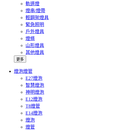
軌道燈
燈串/燈帶
輕鋼架燈具
緊急照明
戶外燈具
燈條
山形燈具
其他燈具
更多
燈泡燈管
E27燈泡
智慧燈泡
神明燈泡
E12燈泡
T8燈管
E14燈泡
燈泡
燈管