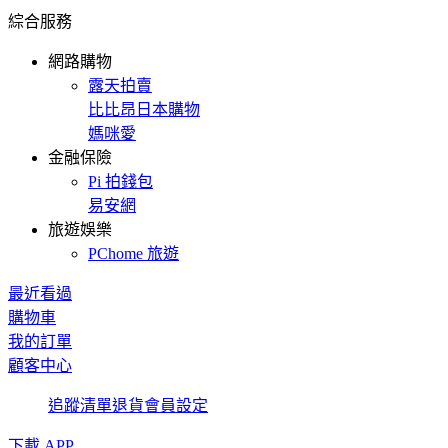
綜合服務
網路購物
露天拍賣
比比昂日本購物
媽咪愛
金融保險
Pi 拍錢包
易安網
旅遊娛樂
PChome 旅遊
最近看過
購物車
我的訂單
顧客中心
追蹤清單
退貨
會員設定
下載 APP