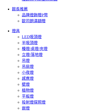
館長推薦
品牌燈飾贈P幣
歐司朗滿額贈
燈具
LED吸頂燈
半吸頂燈
檯燈/桌燈/夾燈
立燈/落地燈
吊燈
吊扇燈
小夜燈
感應燈
壁燈
植物燈
平板燈
投射燈探照燈
嵌燈