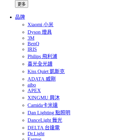
更多
品牌
Xiaomi 小米
Dyson 燈具
3M
BenQ
IRIS
Philips 飛利浦
喜光全光譜
Kiss Quiet 凱斯克
ADATA 威剛
aibo
APEX
XINGMU 興沐
Camida卡米達
Dan Lighting 點照明
DanceLight 舞光
DELTA 台達電
Dr.Light
Esense