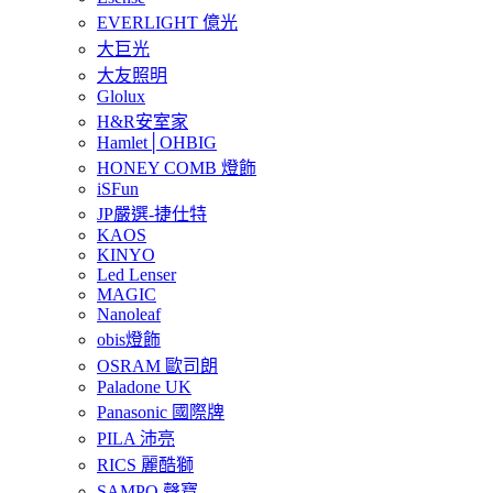
EVERLIGHT 億光
大巨光
大友照明
Glolux
H&R安室家
Hamlet│OHBIG
HONEY COMB 燈飾
iSFun
JP嚴選-捷仕特
KAOS
KINYO
Led Lenser
MAGIC
Nanoleaf
obis燈飾
OSRAM 歐司朗
Paladone UK
Panasonic 國際牌
PILA 沛亮
RICS 麗酷獅
SAMPO 聲寶