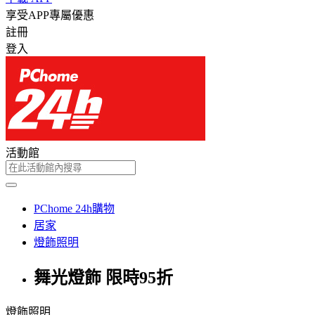
享受APP專屬優惠
註冊
登入
活動館
PChome 24h購物
居家
燈飾照明
舞光燈飾 限時95折
燈飾照明