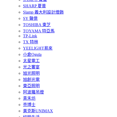
SHARP 夏普
Slamp 義大利設計燈飾
SY 聲億
TOSHIBA 東芝
TOYAMA 特亞馬
TP-Link
TX 特林
YEELIGHT易來
小倉Ogula
太星電工
光之饗宴
旭光照明
旭創光電
東亞照明
阿波羅吊燈
青禾坊
亮博士
美克斯UNIMAX