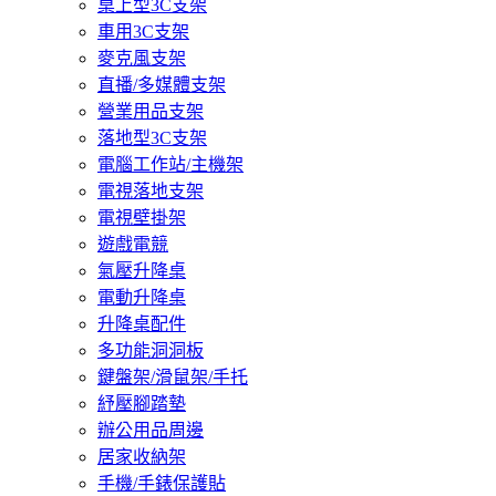
桌上型3C支架
車用3C支架
麥克風支架
直播/多媒體支架
營業用品支架
落地型3C支架
電腦工作站/主機架
電視落地支架
電視壁掛架
遊戲電競
氣壓升降桌
電動升降桌
升降桌配件
多功能洞洞板
鍵盤架/滑鼠架/手托
紓壓腳踏墊
辦公用品周邊
居家收納架
手機/手錶保護貼