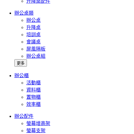
升降桌配件
辦公桌類
辦公桌
升降桌
培訓桌
會議桌
屏風隔板
辦公桌組
更多
辦公櫃
活動櫃
資料櫃
置物櫃
效率櫃
辦公配件
螢幕增高架
螢幕支架