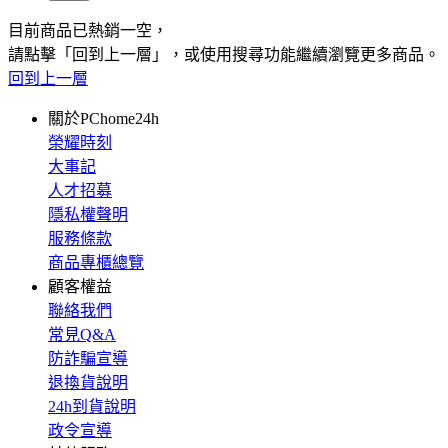
目前商品已熱銷一空，
請點擊「回到上一層」，或使用搜尋功能繼續瀏覽更多商品。
回到上一層
關於PChome24h
榮耀時刻
大事記
人才招募
隱私權聲明
服務條款
商品專櫃總覽
顧客權益
聯絡我們
常見Q&A
防詐騙宣導
退換貨說明
24h到貨說明
政令宣導