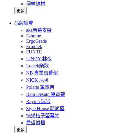
傳輸線材
更多
品牌總覽
aka螢幕支架
E-home
ErgoGrade
Ermutek
FUNTE
LINDY 林帝
Loctek樂歌
NB 專業螢幕架
NICK 尼可
Polaris 筆電架
Rain Design 筆電架
Raymii 瑞米
Style House 時尚屋
快樂桔子螢幕架
豐盛鐵櫃
更多