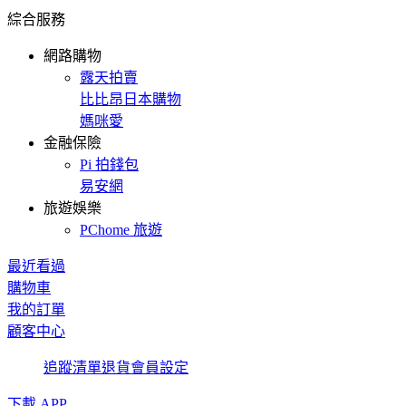
綜合服務
網路購物
露天拍賣
比比昂日本購物
媽咪愛
金融保險
Pi 拍錢包
易安網
旅遊娛樂
PChome 旅遊
最近看過
購物車
我的訂單
顧客中心
追蹤清單
退貨
會員設定
下載 APP