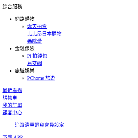
綜合服務
網路購物
露天拍賣
比比昂日本購物
媽咪愛
金融保險
Pi 拍錢包
易安網
旅遊娛樂
PChome 旅遊
最近看過
購物車
我的訂單
顧客中心
追蹤清單
退貨
會員設定
下載 APP