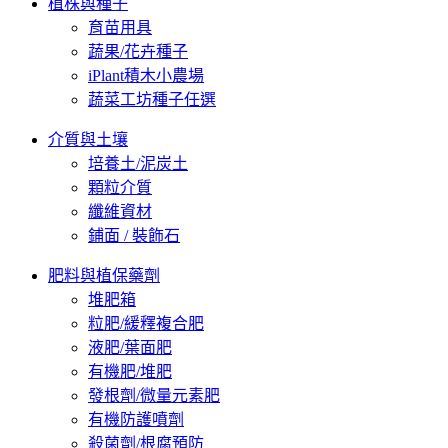
植株與種子
育苗用具
蔬果/花卉種子
iPlant積木小農場
蔬菜工坊種子任選
介質與土壤
培養土/泥炭土
顆粒介質
纖維資材
鋪面 / 裝飾石
肥料與植保藥劑
堆肥箱
粒肥/緩釋複合肥
液肥/葉面肥
有機肥/堆肥
發根劑/微量元素肥
有機防護噴劑
殺菌劑/根腐預防