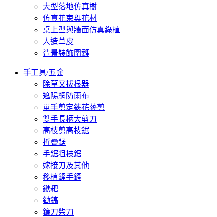
大型落地仿真樹
仿真花束與花材
桌上型與牆面仿真綠植
人造草皮
造景裝飾圍籬
手工具/五金
除草叉拔根器
遮陽網防雨布
單手剪定鋏花藝剪
雙手長柄大剪刀
高枝剪高枝鋸
折疊鋸
手鋸粗枝鋸
嫁接刀及其他
移植鏟手鏟
鍬耙
鋤鎬
鐮刀柴刀