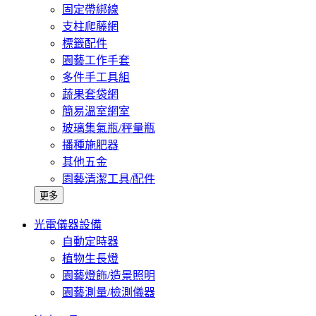
固定帶綁線
支柱爬藤網
標籤配件
園藝工作手套
多件手工具組
蔬果套袋網
簡易溫室網室
玻璃集氣瓶/秤量瓶
播種施肥器
其他五金
園藝清潔工具/配件
更多
光電儀器設備
自動定時器
植物生長燈
園藝燈飾/造景照明
園藝測量/檢測儀器