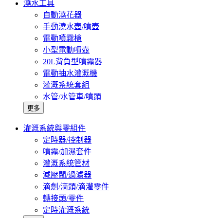
澆水工具
自動澆花器
手動澆水壺/噴壺
電動噴霧槍
小型電動噴壺
20L背負型噴霧器
電動抽水灌溉機
灌溉系統套組
水管/水管車/噴頭
更多
灌溉系統與零組件
定時器/控制器
噴霧/加濕套件
灌溉系統管材
減壓閥/過濾器
滴劍/滴頭/滴灌零件
轉接頭/零件
定時灌溉系統