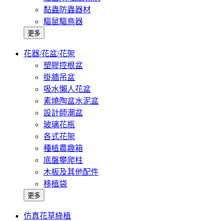
黏蟲防蟲器材
驅鼠驅鳥器
更多
花器/花盆/花架
塑膠控根盆
掛牆吊盆
吸水懶人花盆
素燒陶盆水泥盆
設計師潮盆
玻璃花瓶
各式花架
種植農趣箱
底盤攀爬柱
木板及其他配件
移植袋
更多
仿真花草綠植