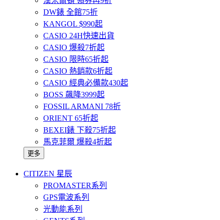
漢米爾頓 領券再9折
DW錶 全館75折
KANGOL $990起
CASIO 24H快速出貨
CASIO 爆殺7折起
CASIO 限時65折起
CASIO 熱銷款6折起
CASIO 經典必備款430起
BOSS 飆降3999起
FOSSIL ARMANI 78折
ORIENT 65折起
BEXEI錶 下殺75折起
馬克菲爾 爆殺4折起
更多
CITIZEN 星辰
PROMASTER系列
GPS電波系列
光動能系列