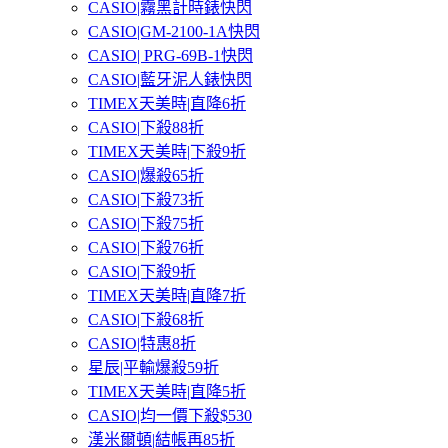
CASIO|霧黑計時錶快閃
CASIO|GM-2100-1A快閃
CASIO| PRG-69B-1快閃
CASIO|藍牙泥人錶快閃
TIMEX天美時|直降6折
CASIO|下殺88折
TIMEX天美時|下殺9折
CASIO|爆殺65折
CASIO|下殺73折
CASIO|下殺75折
CASIO|下殺76折
CASIO|下殺9折
TIMEX天美時|直降7折
CASIO|下殺68折
CASIO|特惠8折
星辰|平輸爆殺59折
TIMEX天美時|直降5折
CASIO|均一價下殺$530
漢米爾頓|結帳再85折