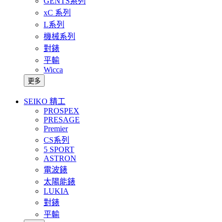
GENTS系列
xC 系列
L系列
機械系列
對錶
平輸
Wicca
更多
SEIKO 精工
PROSPEX
PRESAGE
Premier
CS系列
5 SPORT
ASTRON
電波錶
太陽能錶
LUKIA
對錶
平輸