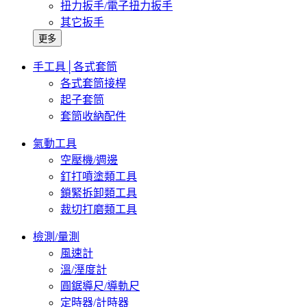
扭力扳手/電子扭力扳手
其它扳手
更多
手工具│各式套筒
各式套筒接桿
起子套筒
套筒收納配件
氣動工具
空壓機/週邊
釘打噴塗類工具
鎖緊拆卸類工具
裁切打磨類工具
檢測/量測
風速計
溫/溼度計
圓鋸導尺/導軌尺
定時器/計時器