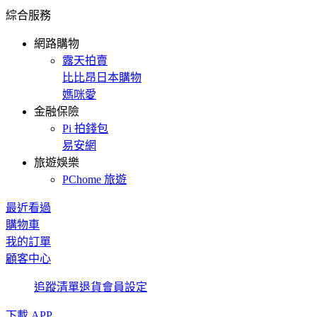
綜合服務
網路購物
露天拍賣
比比昂日本購物
媽咪愛
金融保險
Pi 拍錢包
易安網
旅遊娛樂
PChome 旅遊
最近看過
購物車
我的訂單
顧客中心
追蹤清單
退貨
會員設定
下載 APP