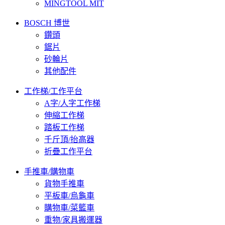
MINGTOOL MIT
BOSCH 博世
鑽頭
鋸片
砂輪片
其他配件
工作梯/工作平台
A字/人字工作梯
伸縮工作梯
踏板工作梯
千斤頂/抬高器
折疊工作平台
手推車/購物車
貨物手推車
平板車/烏龜車
購物車/菜籃車
重物/家具搬運器