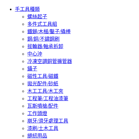
手工具種類
螺絲起子
多件式工具組
鐵鎚/木槌/鑿子/撬棒
鋼/銅/不鏽鋼刷
拔輪器/軸承拆卸
中心沖
冷凍空調銅管擴管器
鑷子
磁性工具/磁鐵
拋光配件/砂紙
木工工具/木工夾
工程筆/工程油漆筆
瓦斯噴槍/配件
工作頭燈
崩牙/滑牙處理工具
漆刷/土木工具
縫紉用品