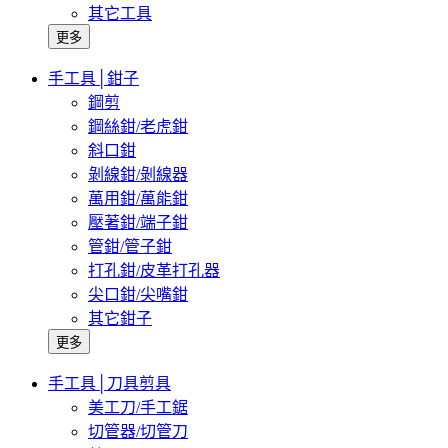
其它工具
更多
手工具│鉗子
鋼剪
鋼絲鉗/老虎鉗
斜口鉗
剝線鉗/剝線器
萬用鉗/萬能鉗
壓著鉗/端子鉗
管鉗/管子鉗
打孔鉗/皮革打孔器
尖口鉗/尖嘴鉗
其它鉗子
更多
手工具│刀具剪具
美工刀/手工鋸
切管器/切管刀