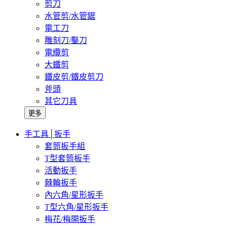
剪刀
水管剪/水管鋸
電工刀
雕刻刀/鑿刀
電纜剪
大鐵剪
鐵皮剪/鐵皮剪刀
斧頭
其它刀具
更多
手工具│扳手
套筒扳手組
T型套筒板手
活動扳手
棘輪扳手
內六角/星形扳手
T型六角/星形扳手
梅花/梅開扳手