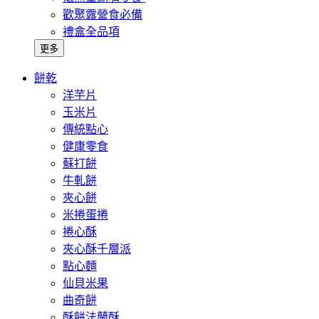
歡聚露營食必備
禮盒全品項
更多
餅乾
洋芋片
玉米片
傳統點心
健康零食
蘇打餅
牛軋餅
夾心餅
米捲蛋捲
捲心酥
夾心酥千層派
點心麵
仙貝米果
曲奇餅
酥餅法蘭酥