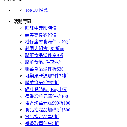
Top 30 推薦
活動專區
旺旺中元限時價
義美零食鈔省價
柑仔店零食滿件享79折
必囤大組盒 | 81折up
聯華食品滿件享9折
聯華食品3件享9折
聯華食品滿件折$30
可樂果卡迪那3件77折
聯華食品2件95折
經典兒時味 | Buy中元
盛香珍華元滿件折100
盛香珍華元滿999折100
食品指定品加碼折$500
食品指定品享9折
盛香珍單件享5折