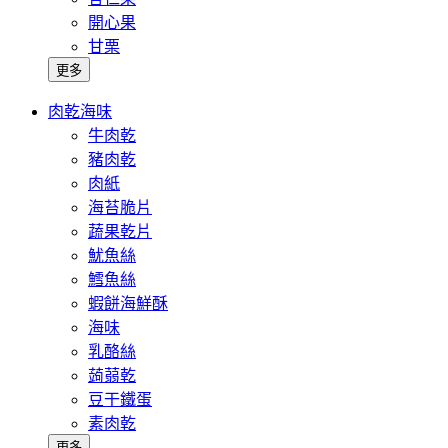
開心果
甘栗
更多
肉乾海味
牛肉乾
豬肉乾
肉紙
海苔脆片
蔬果乾片
魷魚絲
鱈魚絲
蝦餅海鮮酥
海味
乳酪絲
蒟蒻乾
豆干鐵蛋
素肉乾
更多