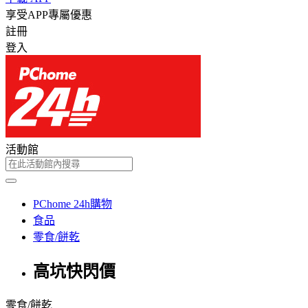
享受APP專屬優惠
註冊
登入
活動館
PChome 24h購物
食品
零食/餅乾
高坑快閃價
零食/餅乾