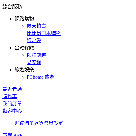
綜合服務
網路購物
露天拍賣
比比昂日本購物
媽咪愛
金融保險
Pi 拍錢包
易安網
旅遊娛樂
PChome 旅遊
最近看過
購物車
我的訂單
顧客中心
追蹤清單
退貨
會員設定
下載 APP