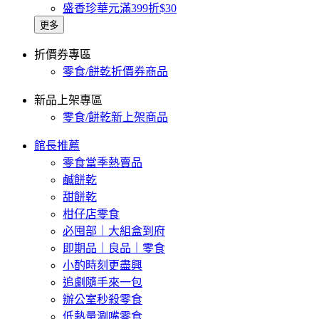
盛香珍華元滿399折$30
更多
折價券專區
零食/餅乾折價券商品
新品上架專區
零食/餅乾新上架商品
館長推薦
零食當季熱賣品
鹹餅乾
甜餅乾
柑仔店零食
必囤部｜大組盒到府
即期品｜良品｜零食
小酌時刻更盡興
追劇隨手來一包
辦公室秒殺零食
低熱量涮嘴零食