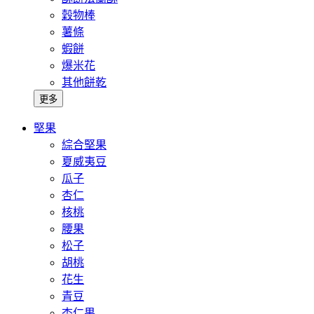
穀物棒
薯條
蝦餅
爆米花
其他餅乾
更多
堅果
綜合堅果
夏威夷豆
瓜子
杏仁
核桃
腰果
松子
胡桃
花生
青豆
杏仁果