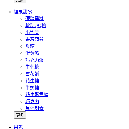
糖果甜食
硬糖黑糖
軟糖QQ糖
小泡芙
果凍蒟蒻
喉糖
蛋黃派
巧克力派
牛軋糖
雪花餅
花生糖
牛奶糖
花生酥貢糖
巧克力
其他甜食
更多
果乾