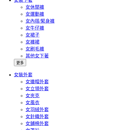
女裝下著
女休閒褲
女運動褲
女內搭/緊身褲
女牛仔褲
女裙子
女褲裙
女刷毛褲
其他女下著
更多
女裝外套
女連帽外套
女立領外套
女夾克
女風衣
女羽絨外套
女針織外套
女鋪棉外套