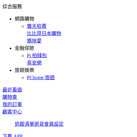
綜合服務
網路購物
露天拍賣
比比昂日本購物
媽咪愛
金融保險
Pi 拍錢包
易安網
旅遊娛樂
PChome 旅遊
最近看過
購物車
我的訂單
顧客中心
追蹤清單
退貨
會員設定
下載 APP