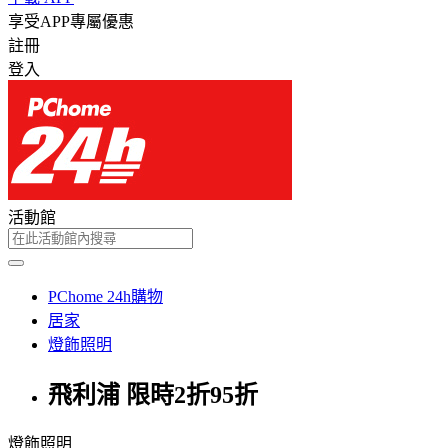
享受APP專屬優惠
註冊
登入
活動館
PChome 24h購物
居家
燈飾照明
飛利浦 限時2折95折
燈飾照明