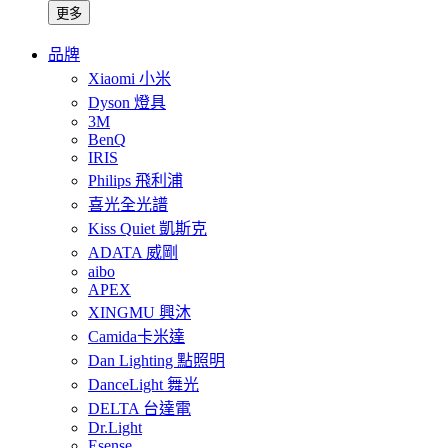
更多
品牌
Xiaomi 小米
Dyson 燈具
3M
BenQ
IRIS
Philips 飛利浦
喜光全光譜
Kiss Quiet 凱斯克
ADATA 威剛
aibo
APEX
XINGMU 興沐
Camida卡米達
Dan Lighting 點照明
DanceLight 舞光
DELTA 台達電
Dr.Light
Esense