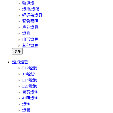
軌道燈
燈串/燈帶
輕鋼架燈具
緊急照明
戶外燈具
燈條
山形燈具
其他燈具
更多
燈泡燈管
E12燈泡
T8燈管
E14燈泡
E27燈泡
智慧燈泡
神明燈泡
燈泡
燈管