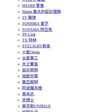
SHARP 夏普
Slamp 義大利設計燈飾
SY 聲億
TOSHIBA 東芝
TOYAMA 特亞馬
TP-Link
TX 特林
YEELIGHT易來
小倉Ogula
太星電工
光之饗宴
旭光照明
旭創光電
東亞照明
阿波羅吊燈
青禾坊
亮博士
美克斯UNIMAX