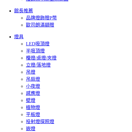
館長推薦
品牌燈飾贈P幣
歐司朗滿額贈
燈具
LED吸頂燈
半吸頂燈
檯燈/桌燈/夾燈
立燈/落地燈
吊燈
吊扇燈
小夜燈
感應燈
壁燈
植物燈
平板燈
投射燈探照燈
嵌燈