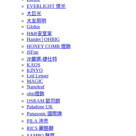
EVERLIGHT 億光
大巨光
大友照明
Glolux
H&R安室家
Hamlet│OHBIG
HONEY COMB 燈飾
iSFun
JP嚴選-捷仕特
KAOS
KINYO
Led Lenser
MAGIC
Nanoleaf
obis燈飾
OSRAM 歐司朗
Paladone UK
Panasonic 國際牌
PILA 沛亮
RICS 麗酷獅
SAMPO 聲寶