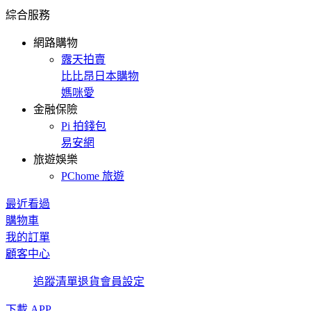
綜合服務
網路購物
露天拍賣
比比昂日本購物
媽咪愛
金融保險
Pi 拍錢包
易安網
旅遊娛樂
PChome 旅遊
最近看過
購物車
我的訂單
顧客中心
追蹤清單
退貨
會員設定
下載 APP