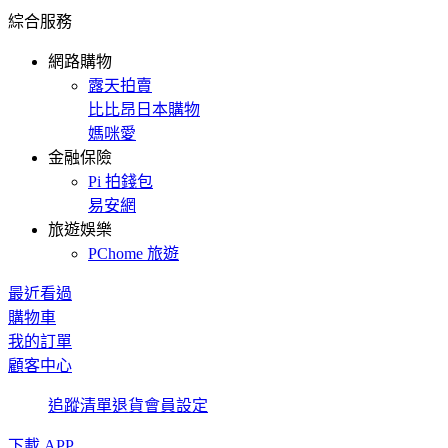
綜合服務
網路購物
露天拍賣
比比昂日本購物
媽咪愛
金融保險
Pi 拍錢包
易安網
旅遊娛樂
PChome 旅遊
最近看過
購物車
我的訂單
顧客中心
追蹤清單
退貨
會員設定
下載 APP