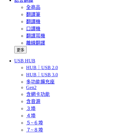
語言翻譯
全商品
翻譯筆
翻譯機
口譯機
翻譯耳機
離線翻譯
更多
USB HUB
HUB｜USB 2.0
HUB｜USB 3.0
多功能擴充座
Gen2
含網卡功能
含音源
３埠
４埠
５~６埠
７~８埠