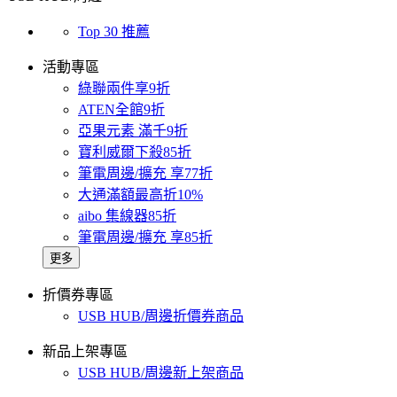
Top 30 推薦
活動專區
綠聯兩件享9折
ATEN全館9折
亞果元素 滿千9折
寶利威爾下殺85折
筆電周邊/擴充 享77折
大通滿額最高折10%
aibo 集線器85折
筆電周邊/擴充 享85折
更多
折價券專區
USB HUB/周邊折價券商品
新品上架專區
USB HUB/周邊新上架商品