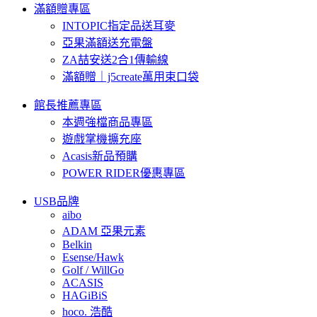
滿額贈專區
INTOPIC指定品送耳麥
亞果滿額送充電盤
ZA喆安送2合1傳輸線
滿額贈｜j5create萬用束口袋
館長推薦專區
本週強檔商品專區
遊戲掌機擴充座
Acasis新品預購
POWER RIDER優惠專區
USB品牌
aibo
ADAM 亞果元素
Belkin
Esense/Hawk
Golf / WillGo
ACASIS
HAGiBiS
hoco. 浩酷