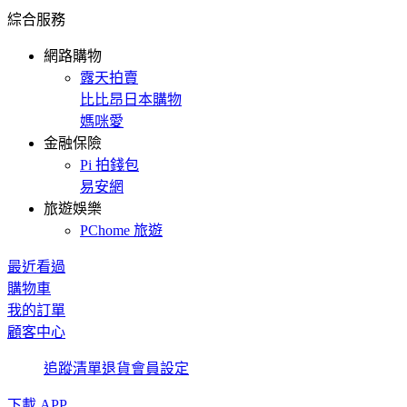
綜合服務
網路購物
露天拍賣
比比昂日本購物
媽咪愛
金融保險
Pi 拍錢包
易安網
旅遊娛樂
PChome 旅遊
最近看過
購物車
我的訂單
顧客中心
追蹤清單
退貨
會員設定
下載 APP