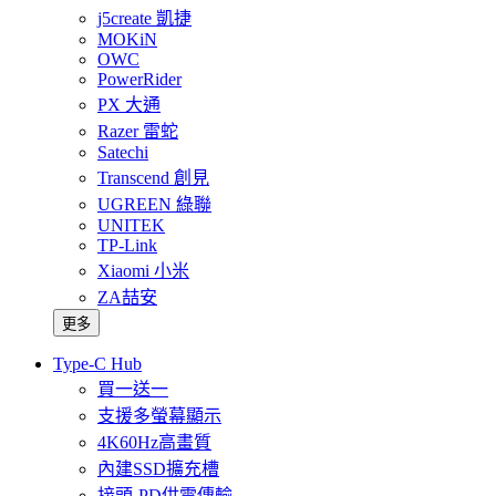
j5create 凱捷
MOKiN
OWC
PowerRider
PX 大通
Razer 雷蛇
Satechi
Transcend 創見
UGREEN 綠聯
UNITEK
TP-Link
Xiaomi 小米
ZA喆安
更多
Type-C Hub
買一送一
支援多螢幕顯示
4K60Hz高畫質
內建SSD擴充槽
接頭-PD供電傳輸