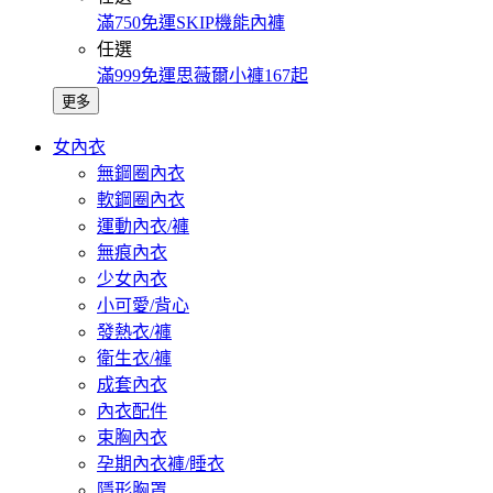
滿750免運SKIP機能內褲
任選
滿999免運思薇爾小褲167起
更多
女內衣
無鋼圈內衣
軟鋼圈內衣
運動內衣/褲
無痕內衣
少女內衣
小可愛/背心
發熱衣/褲
衛生衣/褲
成套內衣
內衣配件
束胸內衣
孕期內衣褲/睡衣
隱形胸罩