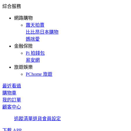
綜合服務
網路購物
露天拍賣
比比昂日本購物
媽咪愛
金融保險
Pi 拍錢包
易安網
旅遊娛樂
PChome 旅遊
最近看過
購物車
我的訂單
顧客中心
追蹤清單
退貨
會員設定
下載 APP