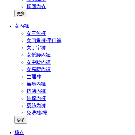
鋼圈內衣
更多
女內褲
女三角褲
女四角褲/平口褲
女丁字褲
女低腰內褲
女中腰內褲
女高腰內褲
生理褲
無痕內褲
抗菌內褲
純棉內褲
蠶絲內褲
免洗褲/襪
更多
睡衣