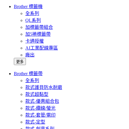
Brother 標籤機
全系列
QL系列
加標籤帶組合
加5捲標籤帶
卡通授權
AI工業配線專區
廠出
更多
Brother 標籤帶
全系列
款式護貝防水耐磨
款式超黏型
款式-優惠組合包
款式-纜線/螢光
款式-套管/電印
款式-定型
款式-創意系列