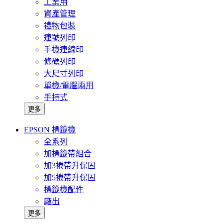
工業用
資產管理
禮物包裝
連號列印
手機連線印
條碼列印
大尺寸列印
單機/電腦兩用
手持式
更多
EPSON 標籤機
全系列
加標籤帶組合
加3捲帶升保固
加5捲帶升保固
標籤機配件
廠出
更多