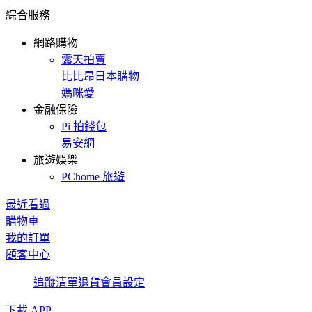
綜合服務
網路購物
露天拍賣
比比昂日本購物
媽咪愛
金融保險
Pi 拍錢包
易安網
旅遊娛樂
PChome 旅遊
最近看過
購物車
我的訂單
顧客中心
追蹤清單
退貨
會員設定
下載 APP