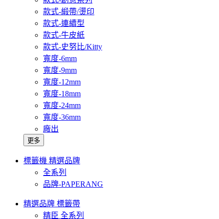
款式-緞帶/燙印
款式-連續型
款式-牛皮紙
款式-史努比/Kitty
寬度-6mm
寬度-9mm
寬度-12mm
寬度-18mm
寬度-24mm
寬度-36mm
廠出
更多
標籤機 精選品牌
全系列
品牌-PAPERANG
精選品牌 標籤帶
精臣 全系列