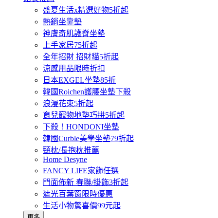
盛夏生活x精選好物5折起
熱銷坐靠墊
神膚奇肌護脊坐墊
上手家居75折起
全年招財 招財貓5折起
涼感用品限時折扣
日本EXGEL坐墊85折
韓國Roichen護腰坐墊下殺
浪漫花束5折起
育兒寵物地墊巧拼5折起
下殺！HONDONI坐墊
韓國Curble美學坐墊79折起
頸枕/長抱枕推薦
Home Desyne
FANCY LIFE家飾任選
門面佈新 春聯/掛飾3折起
遮光百葉窗限時優惠
生活小物驚喜價99元起
更多