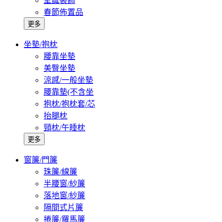
聖誕裝飾
春節佈置品
更多
坐墊/抱枕
腰靠坐墊
美臀坐墊
涼感/一般坐墊
腰靠墊(不含坐
抱枕/抱枕套/芯
抬腿枕
頸枕/午睡枕
更多
窗簾/門簾
珠簾/線簾
半腰窗/紗簾
落地窗/紗簾
隔間式片簾
捲簾/羅馬簾