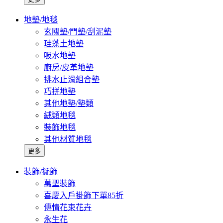
地墊/地毯
玄關墊/門墊/刮泥墊
珪藻土地墊
吸水地墊
廚房/皮革地墊
排水止滑組合墊
巧拼地墊
其他地墊/墊類
絨類地毯
裝飾地毯
其他材質地毯
更多
裝飾/擺飾
萬聖裝飾
喜慶入戶掛飾下單85折
傳情花束花卉
永生花