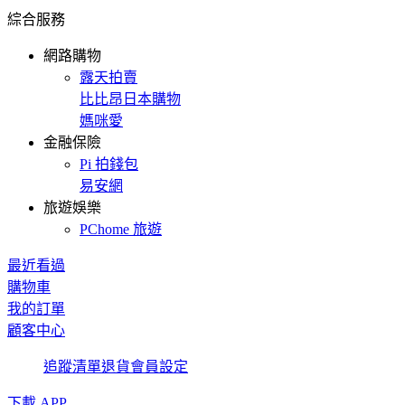
綜合服務
網路購物
露天拍賣
比比昂日本購物
媽咪愛
金融保險
Pi 拍錢包
易安網
旅遊娛樂
PChome 旅遊
最近看過
購物車
我的訂單
顧客中心
追蹤清單
退貨
會員設定
下載 APP