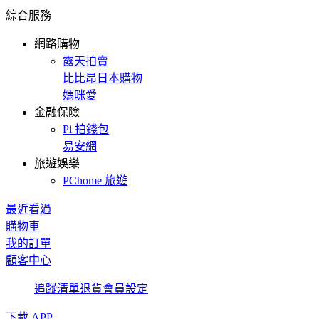
綜合服務
網路購物
露天拍賣
比比昂日本購物
媽咪愛
金融保險
Pi 拍錢包
易安網
旅遊娛樂
PChome 旅遊
最近看過
購物車
我的訂單
顧客中心
追蹤清單
退貨
會員設定
下載 APP