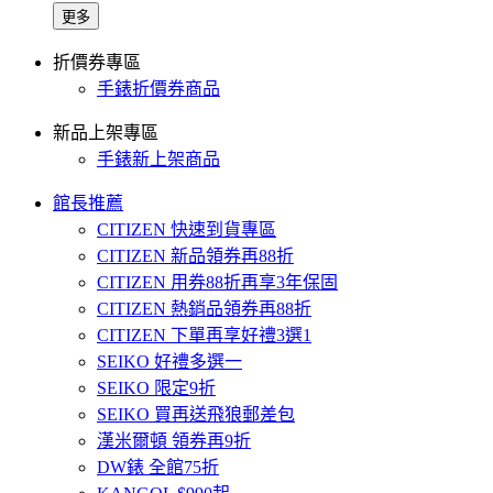
更多
折價券專區
手錶折價券商品
新品上架專區
手錶新上架商品
館長推薦
CITIZEN 快速到貨專區
CITIZEN 新品領券再88折
CITIZEN 用券88折再享3年保固
CITIZEN 熱銷品領券再88折
CITIZEN 下單再享好禮3選1
SEIKO 好禮多選一
SEIKO 限定9折
SEIKO 買再送飛狼郵差包
漢米爾頓 領券再9折
DW錶 全館75折