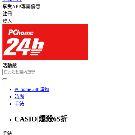
享受APP專屬優惠
註冊
登入
活動館
PChome 24h購物
時尚
手錶
CASIO|爆殺65折
手錶