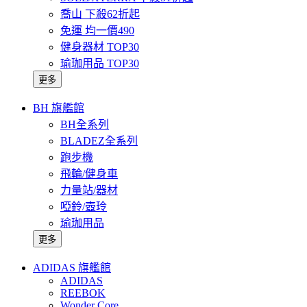
喬山 下殺62折起
免運 均一價490
健身器材 TOP30
瑜珈用品 TOP30
更多
BH 旗艦館
BH全系列
BLADEZ全系列
跑步機
飛輪/健身車
力量站/器材
啞鈴/壺玲
瑜珈用品
更多
ADIDAS 旗艦館
ADIDAS
REEBOK
Wonder Core