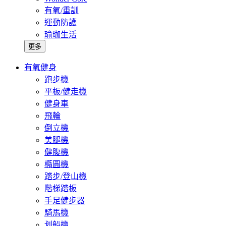
有氧/重訓
運動防護
瑜珈生活
更多
有氧健身
跑步機
平板/健走機
健身車
飛輪
倒立機
美腿機
健腹機
橢圓機
踏步/登山機
階梯踏板
手足健步器
騎馬機
划船機