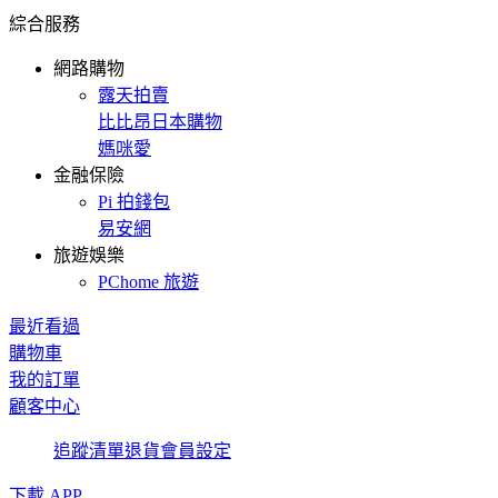
綜合服務
網路購物
露天拍賣
比比昂日本購物
媽咪愛
金融保險
Pi 拍錢包
易安網
旅遊娛樂
PChome 旅遊
最近看過
購物車
我的訂單
顧客中心
追蹤清單
退貨
會員設定
下載 APP