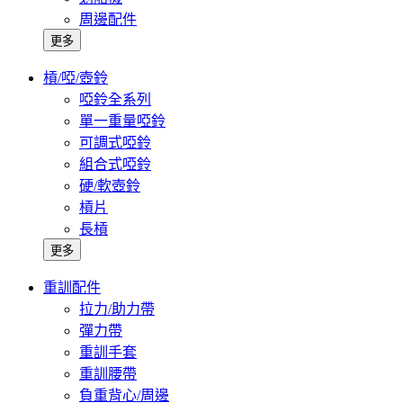
周邊配件
更多
槓/啞/壺鈴
啞鈴全系列
單一重量啞鈴
可調式啞鈴
組合式啞鈴
硬/軟壺鈴
槓片
長槓
更多
重訓配件
拉力/助力帶
彈力帶
重訓手套
重訓腰帶
負重背心/周邊