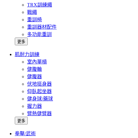
TRX訓練繩
戰繩
重訓椅
重訓器材配件
多功能重訓
更多
肌耐力訓練
室內單槓
健腹輪
健腹器
伏地挺身器
仰臥起坐器
健身球/藥球
握力器
臂熱健臂器
更多
拳擊/武術