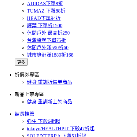
ADIDAS下單8折
TUMAZ 下殺88折
HEAD下單94折
輝葉 下單折1500
休閒戶外 最高折250
台灣橋堡下單75折
休閒戶外滿590折60
城市綠洲滿1880折168
更多
折價券專區
健身 重訓折價券商品
新品上架專區
健身 重訓新上架商品
館長推薦
強生 下殺6折起
tokuyo/HEALTHPIT 下殺47折起
SOLE/XTERRA 下殺51折起