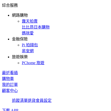
綜合服務
網路購物
露天拍賣
比比昂日本購物
媽咪愛
金融保險
Pi 拍錢包
易安網
旅遊娛樂
PChome 旅遊
最近看過
購物車
我的訂單
顧客中心
追蹤清單
退貨
會員設定
下載 APP