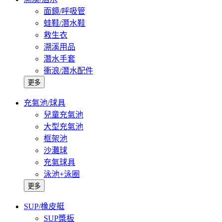
面鏡/呼吸管
蛙鞋/潛水鞋
救生衣
溯溪用品
潛水手套
衝浪/潛水配件
更多
充氣池/球具
兒童充氣池
大型充氣池
框架池
沙灘球
充氣球具
泳池+泳圈
更多
SUP/橡皮艇
SUP槳板