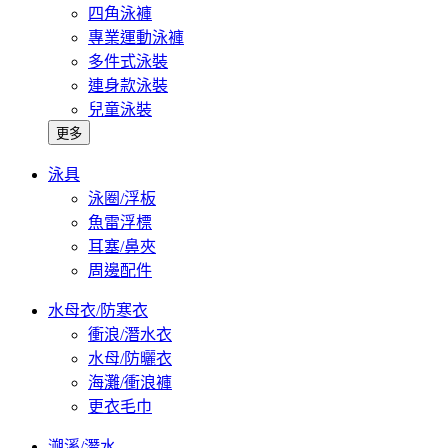
四角泳褲
專業運動泳褲
多件式泳裝
連身款泳裝
兒童泳裝
更多
泳具
泳圈/浮板
魚雷浮標
耳塞/鼻夾
周邊配件
水母衣/防寒衣
衝浪/潛水衣
水母/防曬衣
海灘/衝浪褲
更衣毛巾
溯溪/潛水