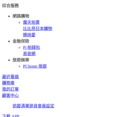
綜合服務
網路購物
露天拍賣
比比昂日本購物
媽咪愛
金融保險
Pi 拍錢包
易安網
旅遊娛樂
PChome 旅遊
最近看過
購物車
我的訂單
顧客中心
追蹤清單
退貨
會員設定
下載 APP