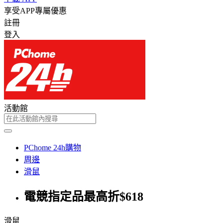
享受APP專屬優惠
註冊
登入
活動館
PChome 24h購物
周邊
滑鼠
電競指定品最高折$618
滑鼠