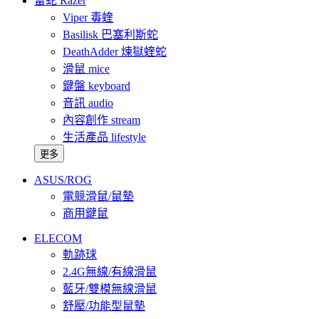
雷蛇 Razer
Viper 毒蝰
Basilisk 巴塞利斯蛇
DeathAdder 煉獄蝰蛇
滑鼠 mice
鍵盤 keyboard
音訊 audio
內容創作 stream
生活產品 lifestyle
更多
ASUS/ROG
電競滑鼠/鼠墊
商用鍵鼠
ELECOM
軌跡球
2.4G無線/有線滑鼠
藍牙/雙模無線滑鼠
舒壓/功能型鼠墊