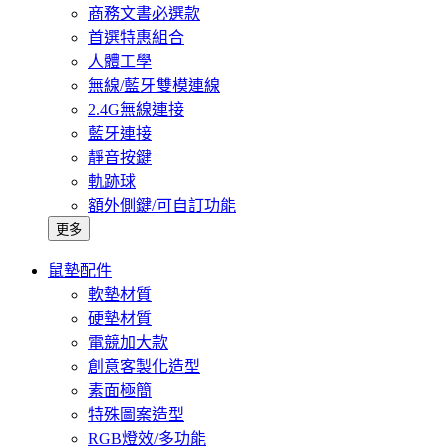
商務文書必選款
首選特惠組合
人體工學
無線/藍牙雙模連線
2.4G無線連接
藍牙連接
靜音按鍵
軌跡球
額外側鍵/可自訂功能
更多
鼠墊配件
軟墊材質
硬墊材質
電競加大款
創意客製化造型
素面極簡
特殊圖案造型
RGB燈效/多功能