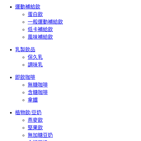
運動補給飲
蛋白飲
一般運動補給飲
低卡補給飲
風味補給飲
乳製飲品
保久乳
調味乳
即飲咖啡
無糖咖啡
含糖咖啡
拿鐵
植物飲/豆奶
燕麥飲
堅果飲
無加糖豆奶