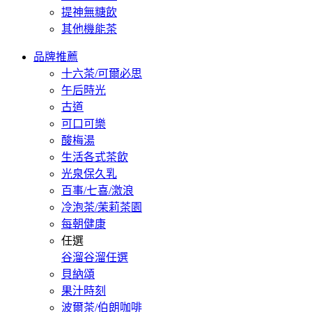
提神無糖飲
其他機能茶
品牌推薦
十六茶/可爾必思
午后時光
古道
可口可樂
酸梅湯
生活各式茶飲
光泉保久乳
百事/七喜/激浪
冷泡茶/茉莉茶園
每朝健康
任選
谷溜谷溜任選
貝納頌
果汁時刻
波爾茶/伯朗咖啡