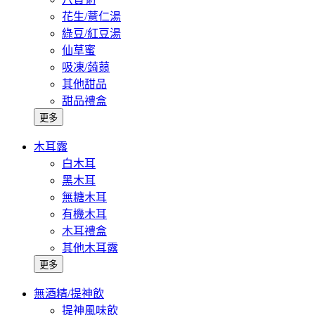
花生/薏仁湯
綠豆/紅豆湯
仙草蜜
吸凍/蒟蒻
其他甜品
甜品禮盒
更多
木耳露
白木耳
黑木耳
無糖木耳
有機木耳
木耳禮盒
其他木耳露
更多
無酒精/提神飲
提神風味飲