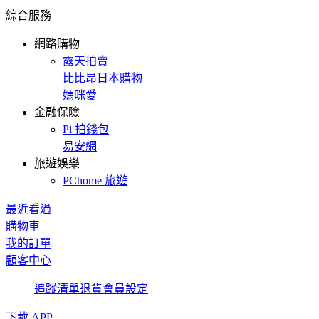
綜合服務
網路購物
露天拍賣
比比昂日本購物
媽咪愛
金融保險
Pi 拍錢包
易安網
旅遊娛樂
PChome 旅遊
最近看過
購物車
我的訂單
顧客中心
追蹤清單
退貨
會員設定
下載 APP