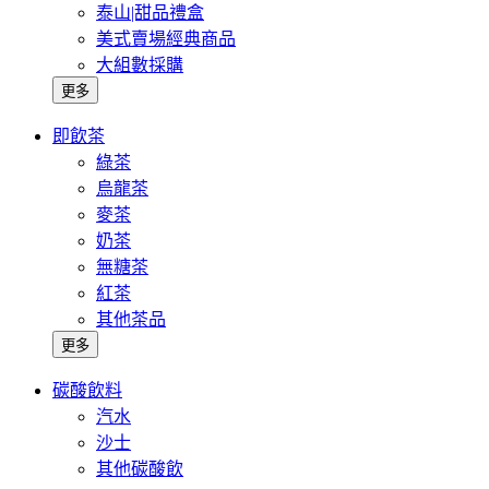
泰山|甜品禮盒
美式賣場經典商品
大組數採購
更多
即飲茶
綠茶
烏龍茶
麥茶
奶茶
無糖茶
紅茶
其他茶品
更多
碳酸飲料
汽水
沙士
其他碳酸飲