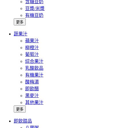
含糖豆奶
豆漿/米漿
有機豆奶
更多
蔬果汁
蘋果汁
柳橙汁
葡萄汁
綜合果汁
乳酸飲品
有機果汁
酸梅湯
即飲醋
黑麥汁
其他果汁
更多
即飲甜品
八寶粥