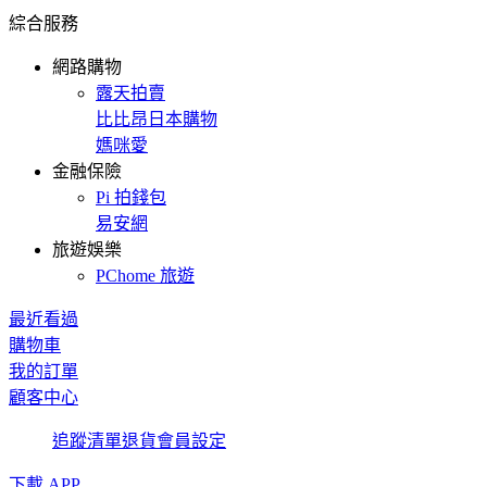
綜合服務
網路購物
露天拍賣
比比昂日本購物
媽咪愛
金融保險
Pi 拍錢包
易安網
旅遊娛樂
PChome 旅遊
最近看過
購物車
我的訂單
顧客中心
追蹤清單
退貨
會員設定
下載 APP