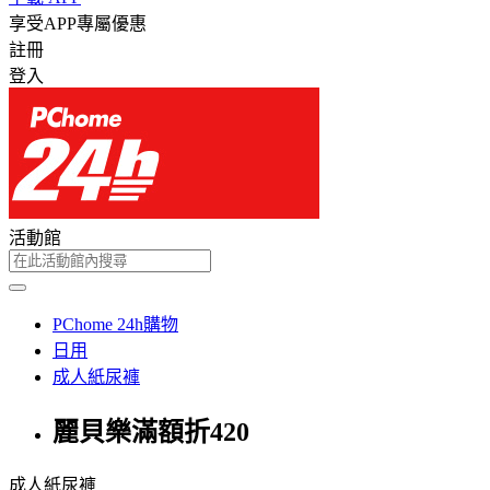
享受APP專屬優惠
註冊
登入
活動館
PChome 24h購物
日用
成人紙尿褲
麗貝樂滿額折420
成人紙尿褲