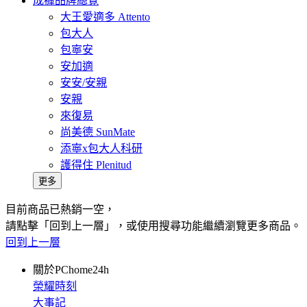
成褲品牌總覽
大王愛適多 Attento
包大人
包寧安
安加適
安安/安親
安親
來復易
尚美德 SunMate
添寧x包大人科研
護得住 Plenitud
更多
目前商品已熱銷一空，
請點擊「回到上一層」，或使用搜尋功能繼續瀏覽更多商品。
回到上一層
關於PChome24h
榮耀時刻
大事記