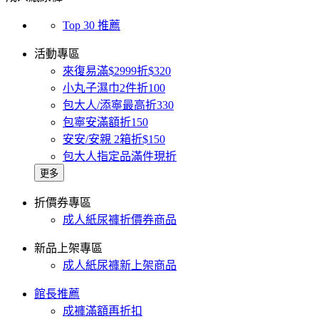
Top 30 推薦
活動專區
來復易滿$2999折$320
小丸子濕巾2件折100
包大人/添寧最高折330
包寧安滿額折150
安安/安親 2箱折$150
包大人指定品滿件現折
更多
折價券專區
成人紙尿褲折價券商品
新品上架專區
成人紙尿褲新上架商品
館長推薦
成褲滿額再折扣