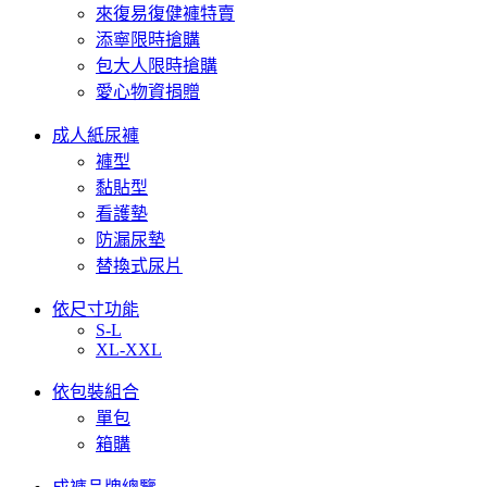
來復易復健褲特賣
添寧限時搶購
包大人限時搶購
愛心物資捐贈
成人紙尿褲
褲型
黏貼型
看護墊
防漏尿墊
替換式尿片
依尺寸功能
S-L
XL-XXL
依包裝組合
單包
箱購