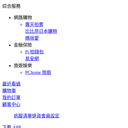
綜合服務
網路購物
露天拍賣
比比昂日本購物
媽咪愛
金融保險
Pi 拍錢包
易安網
旅遊娛樂
PChome 旅遊
最近看過
購物車
我的訂單
顧客中心
追蹤清單
退貨
會員設定
下載 APP