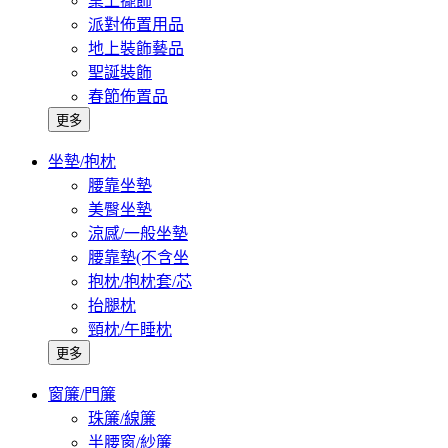
桌上擺飾
派對佈置用品
地上裝飾藝品
聖誕裝飾
春節佈置品
更多
坐墊/抱枕
腰靠坐墊
美臀坐墊
涼感/一般坐墊
腰靠墊(不含坐
抱枕/抱枕套/芯
抬腿枕
頸枕/午睡枕
更多
窗簾/門簾
珠簾/線簾
半腰窗/紗簾