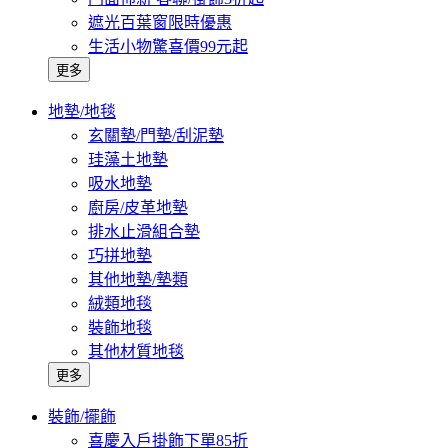
遮光百葉窗限時優惠
生活小物驚喜價99元起
更多
地墊/地毯
玄關墊/門墊/刮泥墊
珪藻土地墊
吸水地墊
廚房/皮革地墊
排水止滑組合墊
巧拼地墊
其他地墊/墊類
絨類地毯
裝飾地毯
其他材質地毯
更多
裝飾/擺飾
喜慶入戶掛飾下單85折