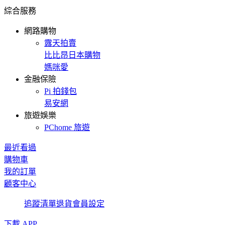
綜合服務
網路購物
露天拍賣
比比昂日本購物
媽咪愛
金融保險
Pi 拍錢包
易安網
旅遊娛樂
PChome 旅遊
最近看過
購物車
我的訂單
顧客中心
追蹤清單
退貨
會員設定
下載 APP