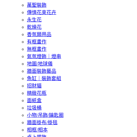
萬聖裝飾
傳情花束花卉
永生花
乾燥花
香氛類用品
有框畫作
無框畫作
氣氛燈飾｜燈串
地圖/地球儀
牆面裝飾藝品
魚缸｜裝飾套組
招財貓
精緻花瓶
面紙盒
垃圾桶
小物/吊飾/鑰匙圈
牆面掛布/掛毯
相框/相本