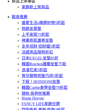
新品上架專區
家飾新上架商品
館長推薦
盛夏生活x精選好物5折起
熱銷坐靠墊
上手家居75折起
神膚奇肌護脊坐墊
全年招財 招財貓5折起
涼感用品限時折扣
日本EXGEL坐墊85折
韓國Roichen護腰坐墊下殺
浪漫花束5折起
育兒寵物地墊巧拼5折起
下殺！HONDONI坐墊
韓國Curble美學坐墊79折起
頸枕/長抱枕推薦
Home Desyne
FANCY LIFE家飾任選
門面佈新 春聯/掛飾3折起