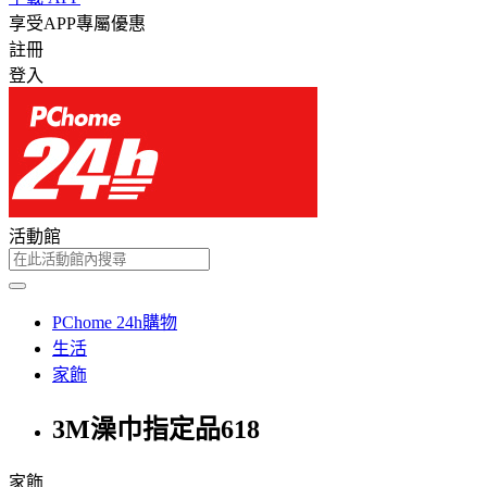
享受APP專屬優惠
註冊
登入
活動館
PChome 24h購物
生活
家飾
3M澡巾指定品618
家飾