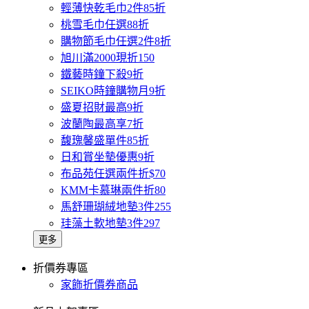
輕薄快乾毛巾2件85折
桃雪毛巾任選88折
購物節毛巾任選2件8折
旭川滿2000現折150
鐵藝時鐘下殺9折
SEIKO時鐘購物月9折
盛夏招財最高9折
波蘭陶最高享7折
馥瑰馨盛單件85折
日和賞坐墊優惠9折
布品苑任選兩件折$70
KMM卡慕琳兩件折80
馬舒珊瑚絨地墊3件255
珪藻土軟地墊3件297
更多
折價券專區
家飾折價券商品