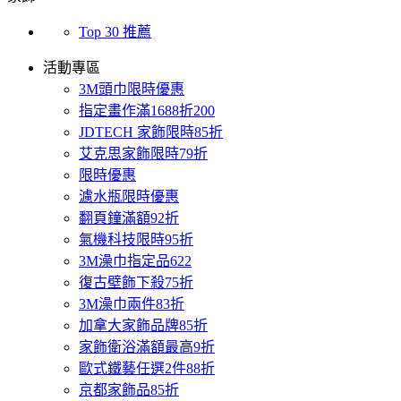
Top 30 推薦
活動專區
3M頭巾限時優惠
指定畫作滿1688折200
JDTECH 家飾限時85折
艾克思家飾限時79折
限時優惠
濾水瓶限時優惠
翻頁鐘滿額92折
氣機科技限時95折
3M澡巾指定品622
復古壁飾下殺75折
3M澡巾兩件83折
加拿大家飾品牌85折
家飾衛浴滿額最高9折
歐式鐵藝任選2件88折
京都家飾品85折