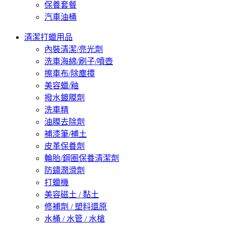
保養套餐
汽車油桶
清潔打蠟用品
內裝清潔/亮光劑
洗車海綿/刷子/噴壺
擦車布/除塵撢
美容蠟/釉
撥水鍍膜劑
洗車精
油膜去除劑
補漆筆/補土
皮革保養劑
輪胎/鋼圈保養清潔劑
防鏽潤滑劑
打蠟機
美容磁土 / 黏土
修補劑 / 塑料還原
水桶 / 水管 / 水槍