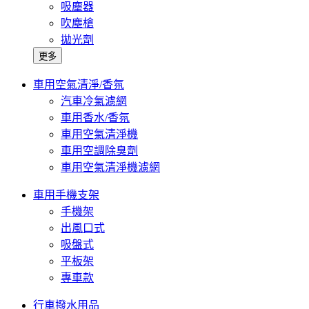
吸塵器
吹塵槍
拋光劑
更多
車用空氣清淨/香氛
汽車冷氣濾網
車用香水/香氛
車用空氣清淨機
車用空調除臭劑
車用空氣清淨機濾網
車用手機支架
手機架
出風口式
吸盤式
平板架
專車款
行車撥水用品