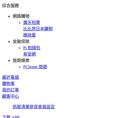
綜合服務
網路購物
露天拍賣
比比昂日本購物
媽咪愛
金融保險
Pi 拍錢包
易安網
旅遊娛樂
PChome 旅遊
最近看過
購物車
我的訂單
顧客中心
追蹤清單
退貨
會員設定
下載 APP