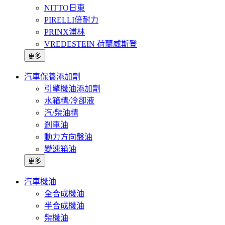
NITTO日東
PIRELLI倍耐力
PRINX浦林
VREDESTEIN 荷蘭威斯登
更多
汽車保養添加劑
引擎機油添加劑
水箱精/冷卻液
汽/柴油精
剎車油
動力方向盤油
變速箱油
更多
汽車機油
全合成機油
半合成機油
柴機油