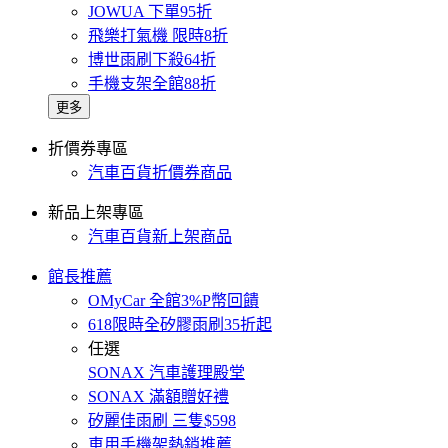
JOWUA 下單95折
飛樂打氣機 限時8折
博世雨刷下殺64折
手機支架全館88折
更多
折價券專區
汽車百貨折價券商品
新品上架專區
汽車百貨新上架商品
館長推薦
OMyCar 全館3%P幣回饋
618限時全矽膠雨刷35折起
任選
SONAX 汽車護理殿堂
SONAX 滿額贈好禮
矽麗佳雨刷 三隻$598
車用手機架熱銷推薦