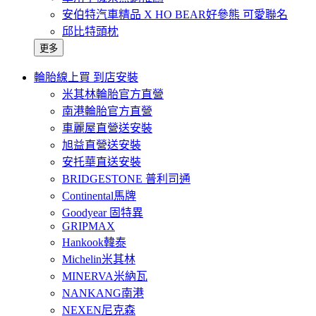
安伯特汽車精品 X HO BEAR好參熊 可愛聯名
邱比特頭枕
更多
輪胎線上買 到店安裝
米其林輪胎官方直營
南港輪胎官方直營
車麗屋直營送安裝
旭益直營送安裝
安托華直送安裝
BRIDGESTONE 普利司通
Continental馬牌
Goodyear 固特異
GRIPMAX
Hankook韓泰
Michelin米其林
MINERVA米納瓦
NANKANG南港
NEXEN尼克森