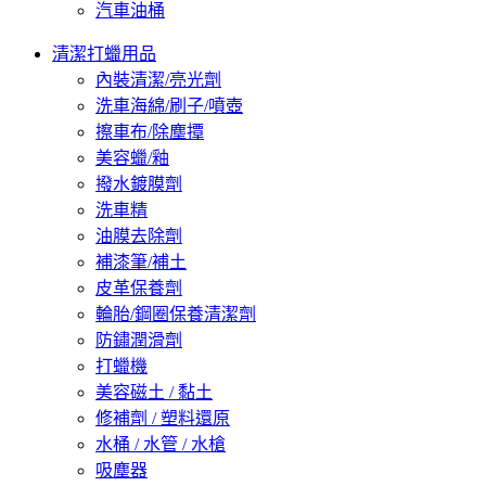
汽車油桶
清潔打蠟用品
內裝清潔/亮光劑
洗車海綿/刷子/噴壺
擦車布/除塵撢
美容蠟/釉
撥水鍍膜劑
洗車精
油膜去除劑
補漆筆/補土
皮革保養劑
輪胎/鋼圈保養清潔劑
防鏽潤滑劑
打蠟機
美容磁土 / 黏土
修補劑 / 塑料還原
水桶 / 水管 / 水槍
吸塵器