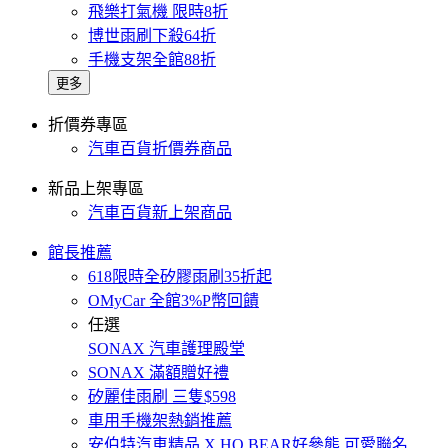
飛樂打氣機 限時8折
博世雨刷下殺64折
手機支架全館88折
更多
折價券專區
汽車百貨折價券商品
新品上架專區
汽車百貨新上架商品
館長推薦
618限時全矽膠雨刷35折起
OMyCar 全館3%P幣回饋
任選
SONAX 汽車護理殿堂
SONAX 滿額贈好禮
矽麗佳雨刷 三隻$598
車用手機架熱銷推薦
安伯特汽車精品 X HO BEAR好參熊 可愛聯名