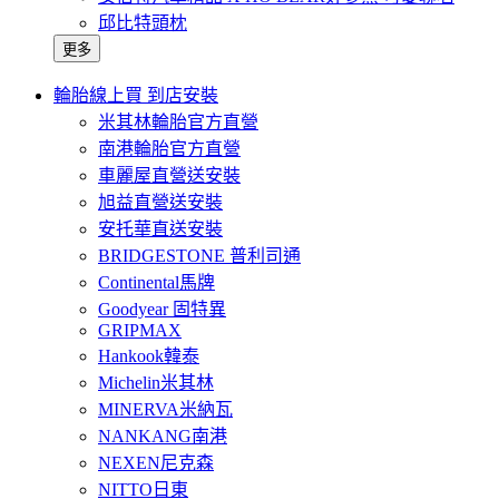
邱比特頭枕
更多
輪胎線上買 到店安裝
米其林輪胎官方直營
南港輪胎官方直營
車麗屋直營送安裝
旭益直營送安裝
安托華直送安裝
BRIDGESTONE 普利司通
Continental馬牌
Goodyear 固特異
GRIPMAX
Hankook韓泰
Michelin米其林
MINERVA米納瓦
NANKANG南港
NEXEN尼克森
NITTO日東