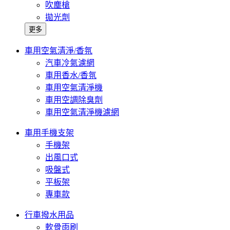
吹塵槍
拋光劑
更多
車用空氣清淨/香氛
汽車冷氣濾網
車用香水/香氛
車用空氣清淨機
車用空調除臭劑
車用空氣清淨機濾網
車用手機支架
手機架
出風口式
吸盤式
平板架
專車款
行車撥水用品
軟骨雨刷