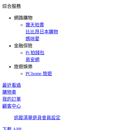
綜合服務
網路購物
露天拍賣
比比昂日本購物
媽咪愛
金融保險
Pi 拍錢包
易安網
旅遊娛樂
PChome 旅遊
最近看過
購物車
我的訂單
顧客中心
追蹤清單
退貨
會員設定
下載 APP