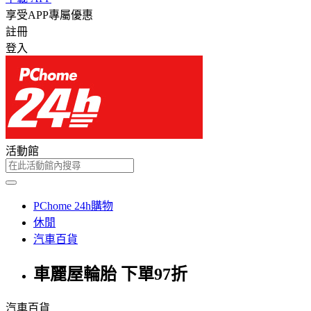
享受APP專屬優惠
註冊
登入
活動館
PChome 24h購物
休閒
汽車百貨
車麗屋輪胎 下單97折
汽車百貨