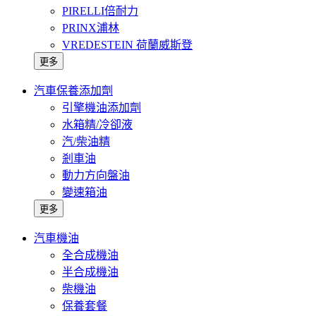
PIRELLI倍耐力
PRINX浦林
VREDESTEIN 荷蘭威斯登
更多
汽車保養添加劑
引擎機油添加劑
水箱精/冷卻液
汽/柴油精
剎車油
動力方向盤油
變速箱油
更多
汽車機油
全合成機油
半合成機油
柴機油
保養套餐