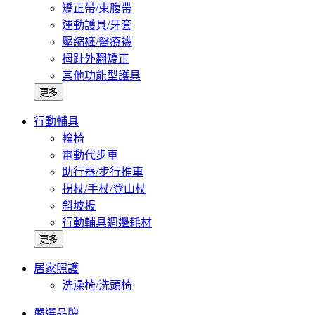
矯正帶/束腹帶
運動護具/牙套
壓縮褲/醫療襪
拇趾外翻矯正
其他功能型護具
更多
行動輔具
輪椅
電動代步車
助行器/步行推車
拐杖/手杖/登山杖
斜坡板
行動輔具週邊耗材
更多
居家照護
洗澡椅/洗頭椅
嚴選品牌