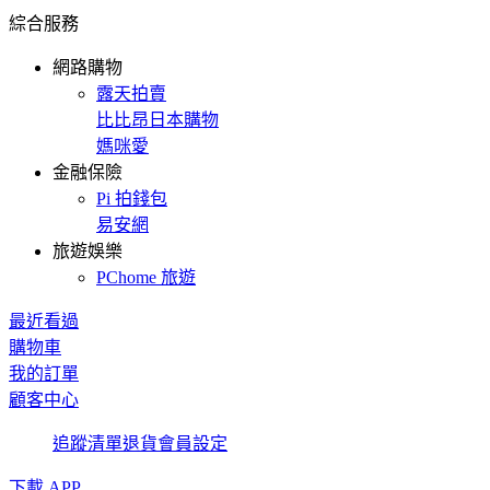
綜合服務
網路購物
露天拍賣
比比昂日本購物
媽咪愛
金融保險
Pi 拍錢包
易安網
旅遊娛樂
PChome 旅遊
最近看過
購物車
我的訂單
顧客中心
追蹤清單
退貨
會員設定
下載 APP