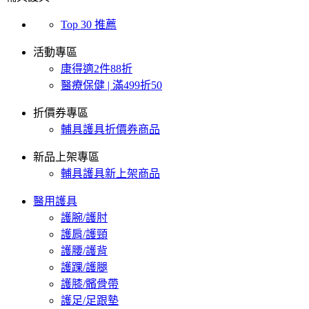
Top 30 推薦
活動專區
康得適2件88折
醫療保健 | 滿499折50
折價券專區
輔具護具折價券商品
新品上架專區
輔具護具新上架商品
醫用護具
護腕/護肘
護肩/護頸
護腰/護背
護踝/護腿
護膝/髕骨帶
護足/足跟墊