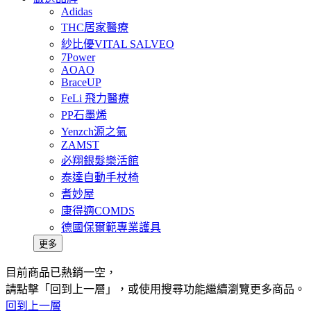
Adidas
THC居家醫療
紗比優VITAL SALVEO
7Power
AOAO
BraceUP
FeLi 飛力醫療
PP石墨烯
Yenzch源之氣
ZAMST
必翔銀髮樂活館
泰達自動手杖椅
耆妙屋
康得適COMDS
德國保爾範專業護具
更多
目前商品已熱銷一空，
請點擊「回到上一層」，或使用搜尋功能繼續瀏覽更多商品。
回到上一層