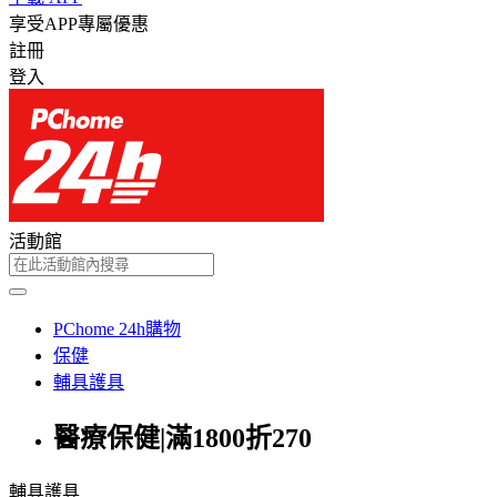
享受APP專屬優惠
註冊
登入
活動館
PChome 24h購物
保健
輔具護具
醫療保健|滿1800折270
輔具護具