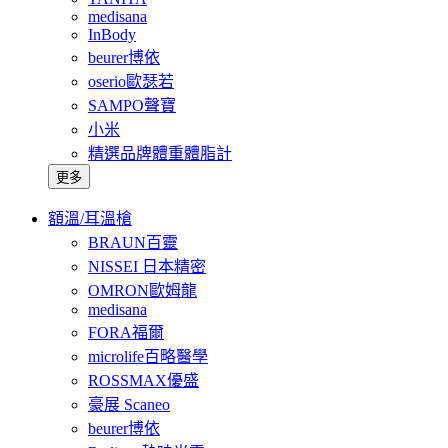
medisana
InBody
beurer博依
oserio歐瑟若
SAMPO聲寶
小米
精選品牌體重體脂計
更多
額溫/耳溫槍
BRAUN百靈
NISSEI 日本精密
OMRON歐姆龍
medisana
FORA福爾
microlife百略醫學
ROSSMAX優盛
豪展 Scaneo
beurer博依