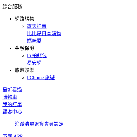
綜合服務
網路購物
露天拍賣
比比昂日本購物
媽咪愛
金融保險
Pi 拍錢包
易安網
旅遊娛樂
PChome 旅遊
最近看過
購物車
我的訂單
顧客中心
追蹤清單
退貨
會員設定
下載 APP