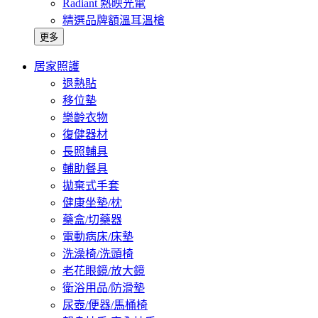
Radiant 熱映光電
精選品牌額溫耳溫槍
更多
居家照護
退熱貼
移位墊
樂齡衣物
復健器材
長照輔具
輔助餐具
拋棄式手套
健康坐墊/枕
藥盒/切藥器
電動病床/床墊
洗澡椅/洗頭椅
老花眼鏡/放大鏡
衛浴用品/防滑墊
尿壺/便器/馬桶椅