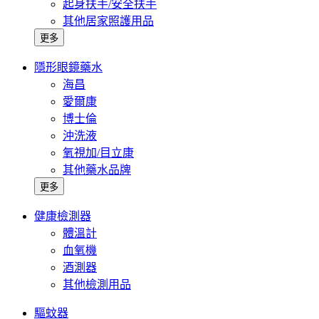
起身扶手/安全扶手
其他居家照護用品
更多
隱形眼鏡藥水
海昌
愛爾康
博士倫
沖洗液
氧視加/目立康
其他藥水品牌
更多
健康檢測器
體溫計
血氧機
酒測器
其他檢測用品
驅蚊器