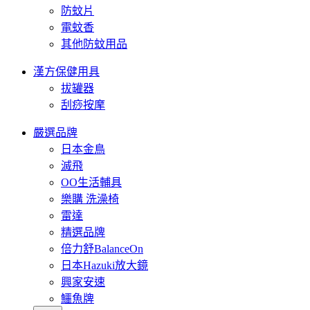
防蚊片
電蚊香
其他防蚊用品
漢方保健用具
拔罐器
刮痧按摩
嚴選品牌
日本金鳥
滅飛
OO生活輔具
樂購 洗澡椅
雷達
精選品牌
倍力舒BalanceOn
日本Hazuki放大鏡
興家安速
鱷魚牌