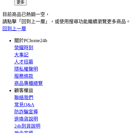
更多
目前商品已熱銷一空，
請點擊「回到上一層」，或使用搜尋功能繼續瀏覽更多商品。
回到上一層
關於PChome24h
榮耀時刻
大事記
人才招募
隱私權聲明
服務條款
商品專櫃總覽
顧客權益
聯絡我們
常見Q&A
防詐騙宣導
退換貨說明
24h到貨說明