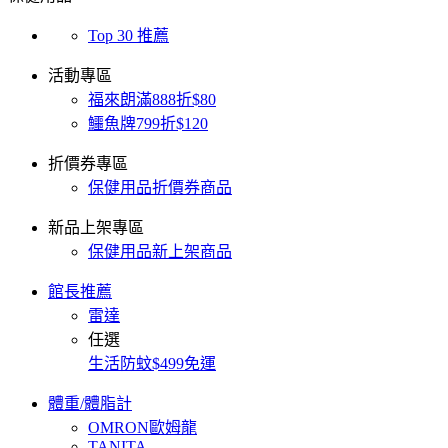
Top 30 推薦
活動專區
福來朗滿888折$80
鱷魚牌799折$120
折價券專區
保健用品折價券商品
新品上架專區
保健用品新上架商品
館長推薦
雷達
任選
生活防蚊$499免運
體重/體脂計
OMRON歐姆龍
TANITA