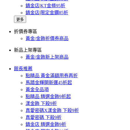
鎮金店|KT金條95折
鎮金店|限定金鑽85折
更多
折價券專區
黃金/金飾折價券商品
新品上架專區
黃金/金飾新上架商品
館長推薦
點睛品 黃金滿額用券再折
馬踏金輝開新運45折起
黃金全品項
點睛品 精選金飾9折起
漾金飾 下殺9折
真愛密碼X漾金飾 下殺9折
真愛密碼 下殺9折
鎮金店 精選金飾9折