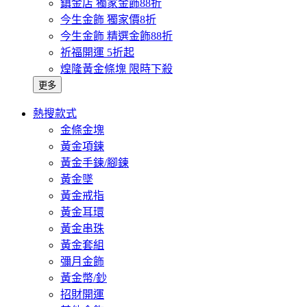
鎮金店 獨家金飾88折
今生金飾 獨家價8折
今生金飾 精選金飾88折
祈福開運 5折起
煌隆黃金條塊 限時下殺
更多
熱搜款式
金條金塊
黃金項鍊
黃金手鍊/腳鍊
黃金墜
黃金戒指
黃金耳環
黃金串珠
黃金套組
彌月金飾
黃金幣/鈔
招財開運