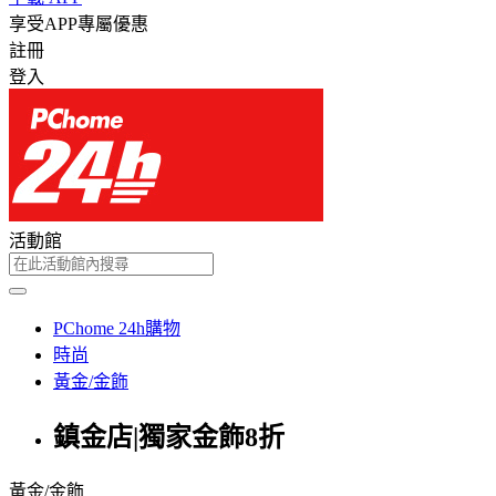
享受APP專屬優惠
註冊
登入
活動館
PChome 24h購物
時尚
黃金/金飾
鎮金店|獨家金飾8折
黃金/金飾