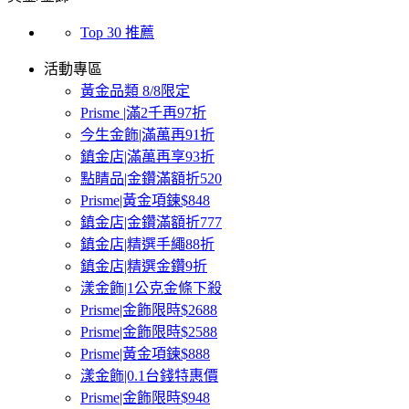
Top 30 推薦
活動專區
黃金品類 8/8限定
Prisme |滿2千再97折
今生金飾|滿萬再91折
鎮金店|滿萬再享93折
點睛品|金鑽滿額折520
Prisme|黃金項鍊$848
鎮金店|金鑽滿額折777
鎮金店|精選手繩88折
鎮金店|精選金鑽9折
漾金飾|1公克金條下殺
Prisme|金飾限時$2688
Prisme|金飾限時$2588
Prisme|黃金項鍊$888
漾金飾|0.1台錢特惠價
Prisme|金飾限時$948