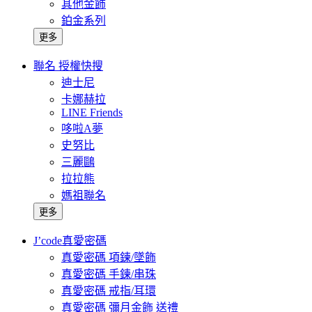
其他金飾
鉑金系列
更多
聯名 授權快搜
迪士尼
卡娜赫拉
LINE Friends
哆啦A夢
史努比
三麗鷗
拉拉熊
媽祖聯名
更多
J’code真愛密碼
真愛密碼 項鍊/墜飾
真愛密碼 手鍊/串珠
真愛密碼 戒指/耳環
真愛密碼 彌月金飾 送禮