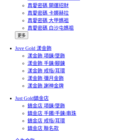
真愛密碼 開運招財
真愛密碼 卡娜赫拉
真愛密碼 大甲媽祖
真愛密碼 白沙屯媽祖
更多
Jove Gold 漾金飾
漾金飾 項鍊/墜飾
漾金飾 手鍊/腳鍊
漾金飾 戒指/耳環
漾金飾 彌月金飾
漾金飾 謝神金牌
Just Gold鎮金店
鎮金店 項鍊/墜飾
鎮金店 手鐲/手鍊/串珠
鎮金店 戒指/耳環
鎮金店 聯名款