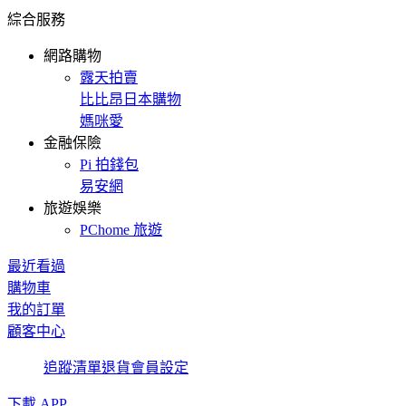
綜合服務
網路購物
露天拍賣
比比昂日本購物
媽咪愛
金融保險
Pi 拍錢包
易安網
旅遊娛樂
PChome 旅遊
最近看過
購物車
我的訂單
顧客中心
追蹤清單
退貨
會員設定
下載 APP