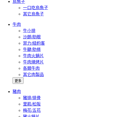
烏魚子
一口吃烏魚子
其它烏魚子
牛肉
牛小排
沙朗/肋眼
菲力/紐約客
牛腱/肋條
牛肉火鍋片
牛肉燒烤片
各類牛肉
其它肉製品
更多
豬肉
豬排/排骨
里肌/松阪
梅花/五花
豬火鍋片