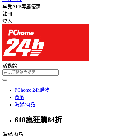
享受APP專屬優惠
註冊
登入
活動館
PChome 24h購物
食品
海鮮/肉品
618瘋狂購84折
海鮮/肉品