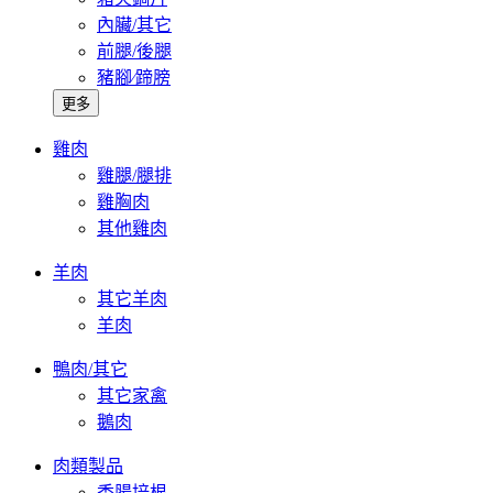
內臟/其它
前腿/後腿
豬腳∕蹄膀
更多
雞肉
雞腿/腿排
雞胸肉
其他雞肉
羊肉
其它羊肉
羊肉
鴨肉/其它
其它家禽
鵝肉
肉類製品
香腸培根