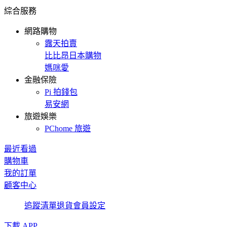
綜合服務
網路購物
露天拍賣
比比昂日本購物
媽咪愛
金融保險
Pi 拍錢包
易安網
旅遊娛樂
PChome 旅遊
最近看過
購物車
我的訂單
顧客中心
追蹤清單
退貨
會員設定
下載 APP