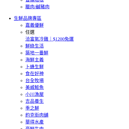
臘肉/鹹豬肉
生鮮品牌專區
嘉義優鮮
任選
洽富氣冷雞｜$1200免運
鮮綠生活
築地一番鮮
海鮮主義
卜蜂生鮮
食在好神
台全牧場
美威鮭魚
小川漁屋
吉品養生
季之鮮
約克街肉舖
華得水產
豪鮮牛肉