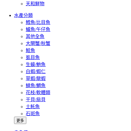
天和鮮物
水產分類
鱈魚/比目魚
鱸魚/午仔魚
其他全魚
大閘蟹/秋蟹
鮭魚
虱目魚
生蠔/鮑魚
白蝦/蝦仁
草蝦/龍蝦
鯖魚/鯛魚
花枝/軟體類
干貝/扇貝
土魠魚
石斑魚
更多