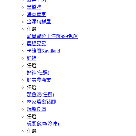
黑橋牌
海肉管家
金澤旬鮮屋
任選
愛尚豐饒｜任選999免運
農場晃晃
卡維蘭Kaviiland
好神
任選
好神(任選)
好美農漁業
任選
那魯灣(任選)
林家萬巒豬腳
玩饗食庫
任選
玩饗食庫(冷凍)
任選