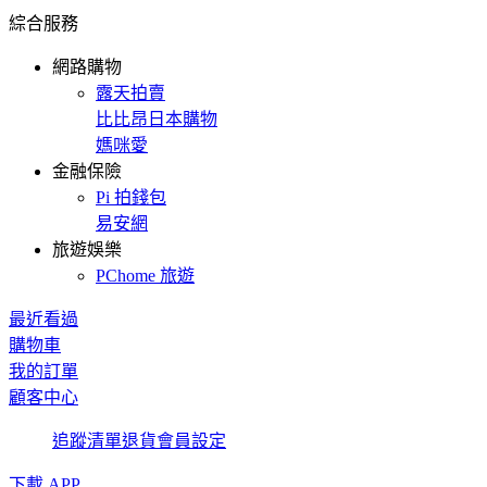
綜合服務
網路購物
露天拍賣
比比昂日本購物
媽咪愛
金融保險
Pi 拍錢包
易安網
旅遊娛樂
PChome 旅遊
最近看過
購物車
我的訂單
顧客中心
追蹤清單
退貨
會員設定
下載 APP