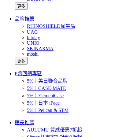
更多
品牌推薦
RHINOSHIELD犀牛盾
UAG
bitplay
UNIQ
SKINARMA
moshi
更多
P幣回饋專區
5%｜美日聯合品牌
5%｜CASE·MATE
5%｜ElementCase
5%｜日本 iFace
5%｜Pelican & STM
館長推薦
AULUMU 質感優惠7折起