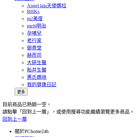
Angel lala天使娜拉
BHKs
m2美度
meiji明治
孕哺兒
老行家
御熹堂
赫而司
大研生醫
船井生醫
惠氏媽咪
我的健康日記
更多
目前商品已熱銷一空，
請點擊「回到上一層」，或使用搜尋功能繼續瀏覽更多商品。
回到上一層
關於PChome24h