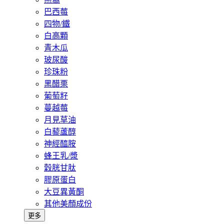
巴西莓
四物/鐵
白高顆
青木瓜
玻尿酸
珍珠粉
黑醋栗
葡萄籽
蔓越莓
月見草油
白藜蘆醇
神經醯胺
蜂王乳/漿
穀胱甘肽
膠原蛋白
大豆異黃酮
其他美顏成份
更多