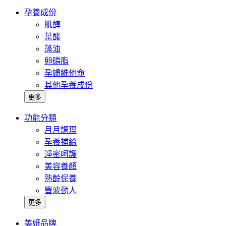
孕養成份
肌醇
葉酸
藻油
卵磷脂
孕婦維他命
其他孕養成份
更多
功能分類
月月調理
孕養補給
淨密呵護
美容養顏
熟齡保養
豐波動人
更多
美妍品牌