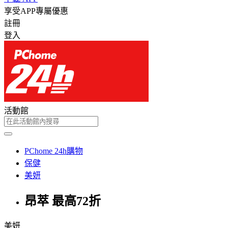
享受APP專屬優惠
註冊
登入
活動館
PChome 24h購物
保健
美妍
昂萃 最高72折
美妍