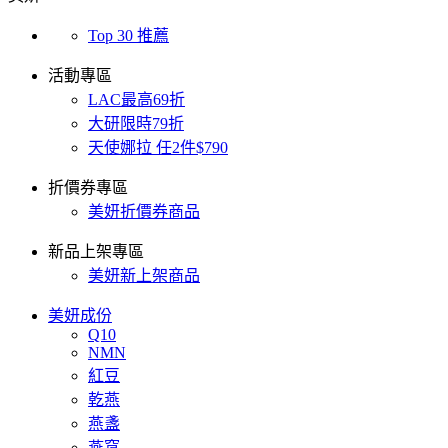
Top 30 推薦
活動專區
LAC最高69折
大研限時79折
天使娜拉 任2件$790
折價券專區
美妍折價券商品
新品上架專區
美妍新上架商品
美妍成份
Q10
NMN
紅豆
乾燕
燕盞
燕窩