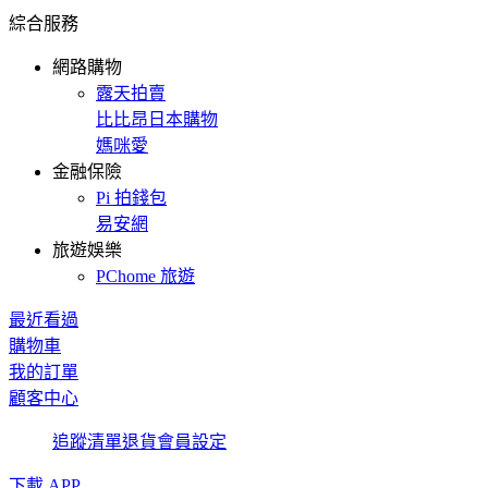
綜合服務
網路購物
露天拍賣
比比昂日本購物
媽咪愛
金融保險
Pi 拍錢包
易安網
旅遊娛樂
PChome 旅遊
最近看過
購物車
我的訂單
顧客中心
追蹤清單
退貨
會員設定
下載 APP