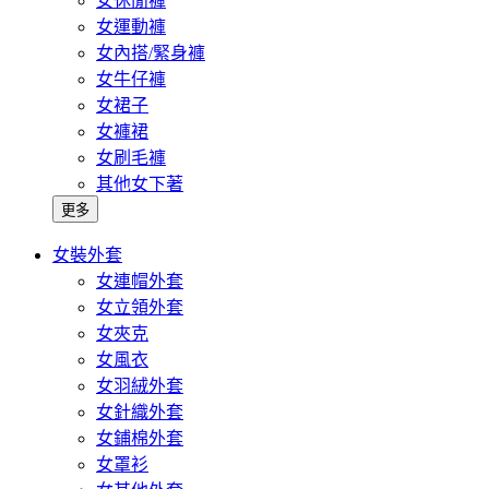
女休閒褲
女運動褲
女內搭/緊身褲
女牛仔褲
女裙子
女褲裙
女刷毛褲
其他女下著
更多
女裝外套
女連帽外套
女立領外套
女夾克
女風衣
女羽絨外套
女針織外套
女鋪棉外套
女罩衫