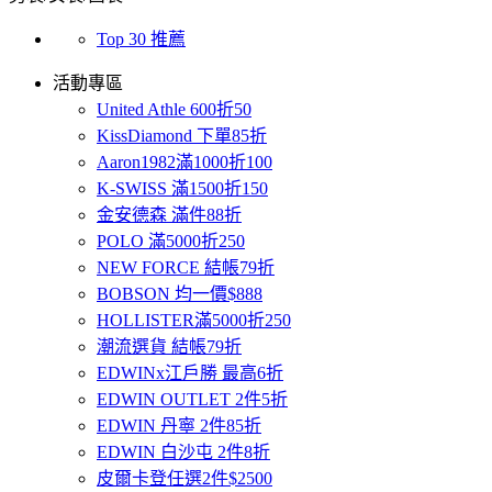
Top 30 推薦
活動專區
United Athle 600折50
KissDiamond 下單85折
Aaron1982滿1000折100
K-SWISS 滿1500折150
金安德森 滿件88折
POLO 滿5000折250
NEW FORCE 結帳79折
BOBSON 均一價$888
HOLLISTER滿5000折250
潮流選貨 結帳79折
EDWINx江戶勝 最高6折
EDWIN OUTLET 2件5折
EDWIN 丹寧 2件85折
EDWIN 白沙屯 2件8折
皮爾卡登任選2件$2500