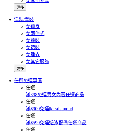
女其他外套
更多
洋裝/套裝
女連身
女兩件式
女褲裝
女裙裝
女睡衣
女其它服飾
更多
任選免運專區
任選
滿398免運男女內著任選商品
任選
滿$900免運|kissdiamond
任選
滿$599免運遊泳配備任選商品
任選