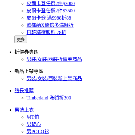
皮爾卡登任選2件$3000
皮爾卡登任選2件$3500
皮爾卡登 滿$988折88
歐都納X優倍多滿額折
日韓精選服飾 78折
更多
折價券專區
男裝/女裝/西裝折價券商品
新品上架專區
男裝/女裝/西裝新上架商品
館長推薦
Timberland 滿額折300
男裝上衣
男T恤
男背心
男POLO衫