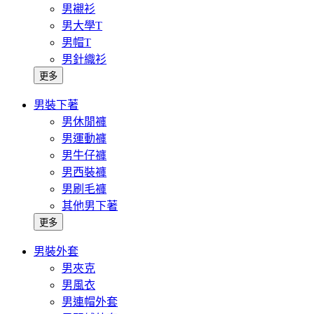
男襯衫
男大學T
男帽T
男針織衫
更多
男裝下著
男休閒褲
男運動褲
男牛仔褲
男西裝褲
男刷毛褲
其他男下著
更多
男裝外套
男夾克
男風衣
男連帽外套