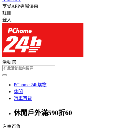
享受APP專屬優惠
註冊
登入
活動館
PChome 24h購物
休閒
汽車百貨
休閒戶外滿590折60
汽車百貨