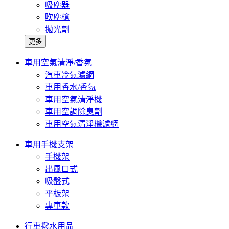
吸塵器
吹塵槍
拋光劑
更多
車用空氣清淨/香氛
汽車冷氣濾網
車用香水/香氛
車用空氣清淨機
車用空調除臭劑
車用空氣清淨機濾網
車用手機支架
手機架
出風口式
吸盤式
平板架
專車款
行車撥水用品