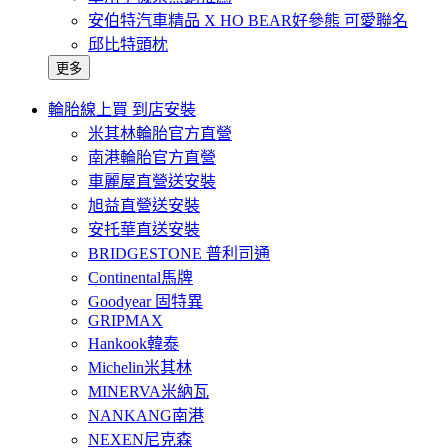
安伯特汽車精品 X HO BEAR好參熊 可愛聯名
邱比特頭枕
更多
輪胎線上買 到店安裝
米其林輪胎官方直營
南港輪胎官方直營
車麗屋直營送安裝
旭益直營送安裝
安托華直送安裝
BRIDGESTONE 普利司通
Continental馬牌
Goodyear 固特異
GRIPMAX
Hankook韓泰
Michelin米其林
MINERVA米納瓦
NANKANG南港
NEXEN尼克森