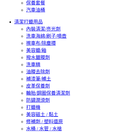
保養套餐
汽車油桶
清潔打蠟用品
內裝清潔/亮光劑
洗車海綿/刷子/噴壺
擦車布/除塵撢
美容蠟/釉
撥水鍍膜劑
洗車精
油膜去除劑
補漆筆/補土
皮革保養劑
輪胎/鋼圈保養清潔劑
防鏽潤滑劑
打蠟機
美容磁土 / 黏土
修補劑 / 塑料還原
水桶 / 水管 / 水槍