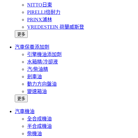
NITTO日東
PIRELLI倍耐力
PRINX浦林
VREDESTEIN 荷蘭威斯登
更多
汽車保養添加劑
引擎機油添加劑
水箱精/冷卻液
汽/柴油精
剎車油
動力方向盤油
變速箱油
更多
汽車機油
全合成機油
半合成機油
柴機油