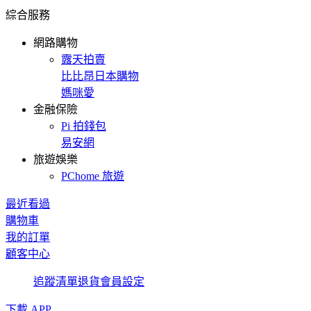
綜合服務
網路購物
露天拍賣
比比昂日本購物
媽咪愛
金融保險
Pi 拍錢包
易安網
旅遊娛樂
PChome 旅遊
最近看過
購物車
我的訂單
顧客中心
追蹤清單
退貨
會員設定
下載 APP