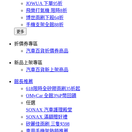
JOWUA 下單95折
飛樂打氣機 限時8折
博世雨刷下殺64折
手機支架全館88折
更多
折價券專區
汽車百貨折價券商品
新品上架專區
汽車百貨新上架商品
館長推薦
618限時全矽膠雨刷35折起
OMyCar 全館3%P幣回饋
任選
SONAX 汽車護理殿堂
SONAX 滿額贈好禮
矽麗佳雨刷 三隻$598
車用手機架熱銷推薦