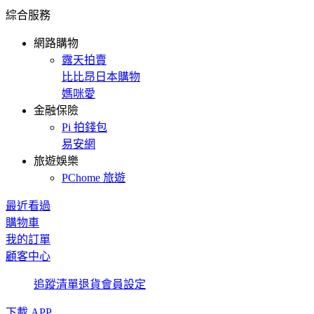
綜合服務
網路購物
露天拍賣
比比昂日本購物
媽咪愛
金融保險
Pi 拍錢包
易安網
旅遊娛樂
PChome 旅遊
最近看過
購物車
我的訂單
顧客中心
追蹤清單
退貨
會員設定
下載 APP