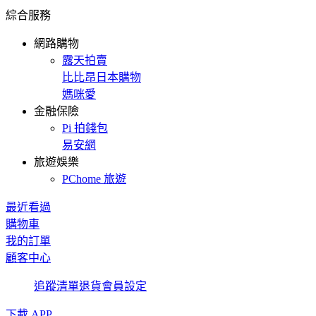
綜合服務
網路購物
露天拍賣
比比昂日本購物
媽咪愛
金融保險
Pi 拍錢包
易安網
旅遊娛樂
PChome 旅遊
最近看過
購物車
我的訂單
顧客中心
追蹤清單
退貨
會員設定
下載 APP