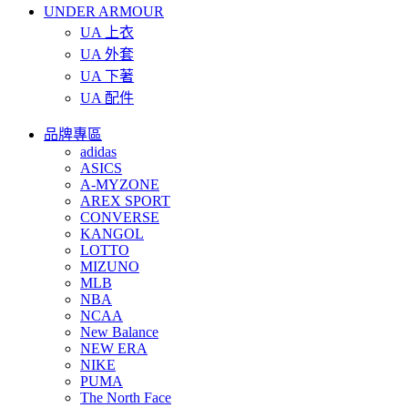
UNDER ARMOUR
UA 上衣
UA 外套
UA 下著
UA 配件
品牌專區
adidas
ASICS
A-MYZONE
AREX SPORT
CONVERSE
KANGOL
LOTTO
MIZUNO
MLB
NBA
NCAA
New Balance
NEW ERA
NIKE
PUMA
The North Face