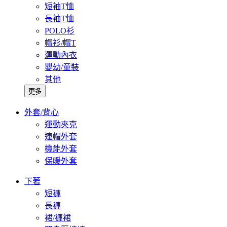
短袖T恤
長袖T恤
POLO衫
帽衫/帽T
運動內衣
嬰幼/童裝
其他
更多
外套/背心
運動夾克
連帽外套
機能外套
保暖外套
下著
短褲
長褲
裙/褲裙