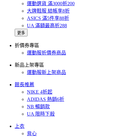
運動選貨 滿3000折200
大牌鞋服 結帳享8折
ASICS 滿5件享88折
UA 滿額最高折288
更多
折價券專區
運動服折價券商品
新品上架專區
運動服新上架商品
館長推薦
NIKE 4折起
ADIDAS 熱銷6折
NB 暢銷款
UA 限時下殺
上衣
背心