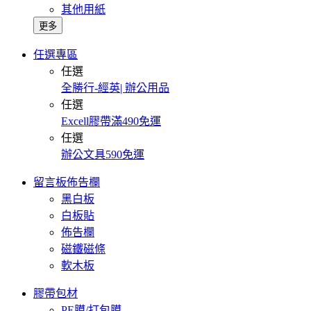
其他用紙
更多
任選專區
任選
全勝行-經英| 辦公用品
任選
Excell膠帶滿490免運
任選
辦公文具590免運
留言板佈告欄
黑白板
白板貼
佈告欄
磁鐵磁條
軟木板
膠帶包材
PE膜/打包膜