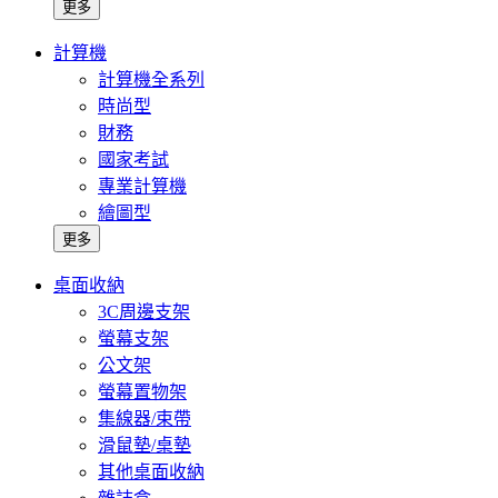
更多
計算機
計算機全系列
時尚型
財務
國家考試
專業計算機
繪圖型
更多
桌面收納
3C周邊支架
螢幕支架
公文架
螢幕置物架
集線器/束帶
滑鼠墊/桌墊
其他桌面收納