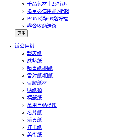
千品包材｜23折起
追星必備用品7折起
BONE滿699送好禮
辦公收納清潔
更多
辦公用紙
報表紙
感熱紙
噴墨紙/相紙
雷射紙/相紙
背膠紙材
貼紙類
標籤紙
萬用自黏標籤
名片紙
活頁紙
打卡紙
美術紙