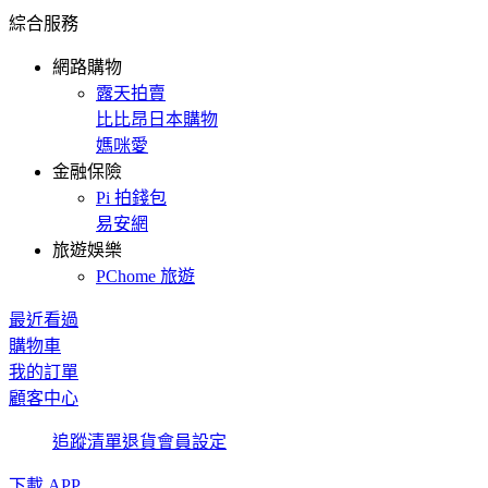
綜合服務
網路購物
露天拍賣
比比昂日本購物
媽咪愛
金融保險
Pi 拍錢包
易安網
旅遊娛樂
PChome 旅遊
最近看過
購物車
我的訂單
顧客中心
追蹤清單
退貨
會員設定
下載 APP