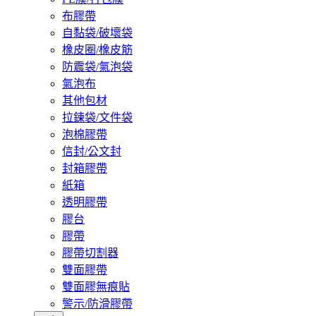
布膠帶
自黏袋/破壞袋
橡皮圈/橡皮筋
防震袋/氣泡袋
氣泡布
其他包材
拉鍊袋/文件袋
泡棉膠帶
信封/公文封
封箱膠帶
紙箱
透明膠帶
膠台
膠帶
膠帶切割器
雙面膠帶
雙面膠無痕貼
警示/防滑膠帶