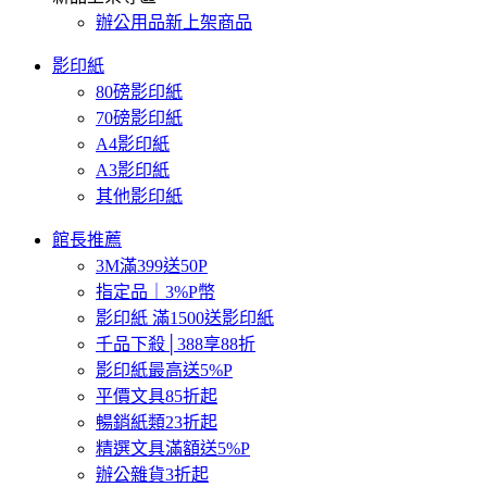
辦公用品新上架商品
影印紙
80磅影印紙
70磅影印紙
A4影印紙
A3影印紙
其他影印紙
館長推薦
3M滿399送50P
指定品｜3%P幣
影印紙 滿1500送影印紙
千品下殺│388享88折
影印紙最高送5%P
平價文具85折起
暢銷紙類23折起
精選文具滿額送5%P
辦公雜貨3折起