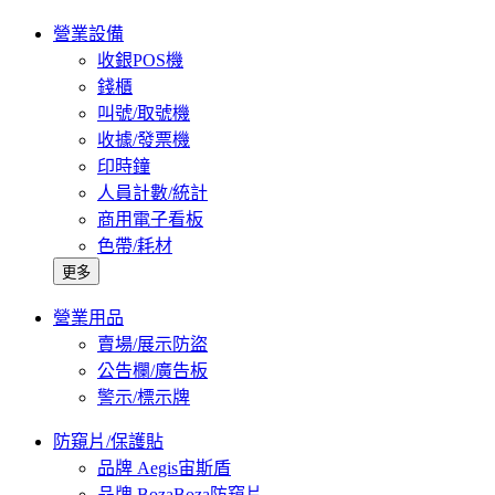
營業設備
收銀POS機
錢櫃
叫號/取號機
收據/發票機
印時鐘
人員計數/統計
商用電子看板
色帶/耗材
更多
營業用品
賣場/展示防盜
公告欄/廣告板
警示/標示牌
防窺片/保護貼
品牌 Aegis宙斯盾
品牌 BozaBoza防窺片