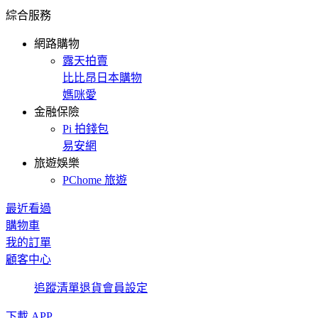
綜合服務
網路購物
露天拍賣
比比昂日本購物
媽咪愛
金融保險
Pi 拍錢包
易安網
旅遊娛樂
PChome 旅遊
最近看過
購物車
我的訂單
顧客中心
追蹤清單
退貨
會員設定
下載 APP