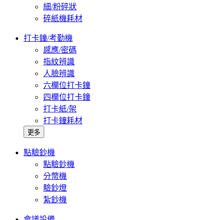
細/粉碎狀
碎紙機耗材
打卡鐘/考勤機
感應/密碼
指紋辨識
人臉辨識
六欄位打卡鐘
四欄位打卡鐘
打卡紙/架
打卡鐘耗材
更多
點驗鈔機
點驗鈔機
分幣機
驗鈔燈
紮鈔機
會議設備