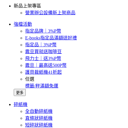
新品上架專區
營業辦公設備新上架商品
強檔活動
指定品牌｜3%P幣
E-books指定品滿額送好禮
指定品｜3%P幣
震旦買就送咖啡豆
飛力士｜送3%P幣
震旦｜最高送500P幣
護貝裁紙機41折起
任選
標籤/秤滿額免運
更多
碎紙機
全自動碎紙機
直條狀碎紙機
短碎狀碎紙機