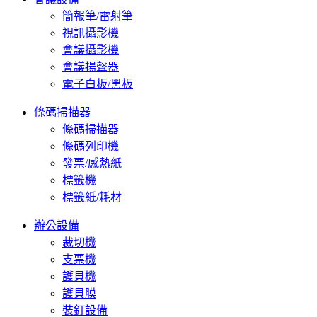
簡報筆/雷射筆
視訊攝影機
會議攝影機
會議揚聲器
電子白板/黑板
條碼掃描器
條碼掃描器
條碼列印機
發票/感熱紙
標籤機
標籤紙/耗材
辦公設備
裁切機
支票機
護貝機
護貝膜
裝釘設備